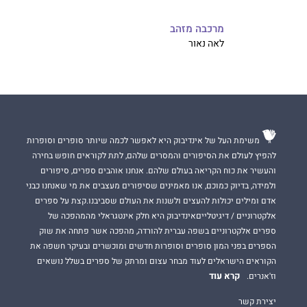
מרכבה מזהב
לאה נאור
משימת העל של אינדיבוק היא לאפשר לכמה שיותר סופרים וסופרות
להפיץ לעולם את הסיפורים והמסרים שלהם, לתת לקוראים חופש בחירה
והעשיר את כוח הקריאה בעולם שלהם. אנחנו אוהבים ספרים, סיפורים
ולמידה, בדיוק כמוכם, אנו מאמינים שסיפורים מעצבים את מי שאנחנו כבני
אדם ומילים יכולות להעצים ולשנות את העולם שסביבנו.קצת על ספרים
אלקטרוניים / דיגיטלייםאינדיבוק היא חלק אינטגראלי מהמהפכה של
ספרים אלקטרוניים בשפה עברית להורדה, מהפכה אשר פתחה את שוק
הספרים בפני המון סופרים וסופרות חדשים ומוכשרים ובעיקר חשפה את
הקוראים הישראלים לעוד מבחר עצום ומרתק של ספרים בשלל נושאים
קרא עוד
וז'אנרים.
יצירת קשר