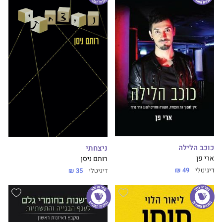
כוכב הלילה
ניצחתי
ארי פן
רותם ניסן
דיגיטלי
49 ₪
דיגיטלי
35 ₪