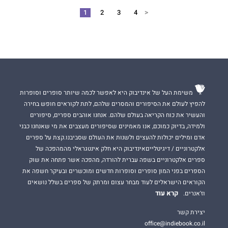
<
1
2
3
4
משימת העל של אינדיבוק היא לאפשר לכמה שיותר סופרים וסופרות
להפיץ לעולם את הסיפורים והמסרים שלהם, לתת לקוראים חופש בחירה
והעשיר את כוח הקריאה בעולם שלהם. אנחנו אוהבים ספרים, סיפורים
ולמידה, בדיוק כמוכם, אנו מאמינים שסיפורים מעצבים את מי שאנחנו כבני
אדם ומילים יכולות להעצים ולשנות את העולם שסביבנו.קצת על ספרים
אלקטרוניים / דיגיטלייםאינדיבוק היא חלק אינטגראלי מהמהפכה של
ספרים אלקטרוניים בשפה עברית להורדה, מהפכה אשר פתחה את שוק
הספרים בפני המון סופרים וסופרות חדשים ומוכשרים ובעיקר חשפה את
הקוראים הישראלים לעוד מבחר עצום ומרתק של ספרים בשלל נושאים
קרא עוד
וז'אנרים.
יצירת קשר
office@indiebook.co.il