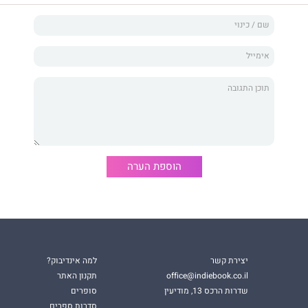
אני יורש האימפריה של ארגון B6, ואף אחד לא יעמוד בדרכי אל מעמד הקרליגו, גם
פגשתי אותה לפני ארבע שנים, ידעתי שהיא כלי חשוב במשחק
רוב לחזה. מהר מאוד אני מבין שיש לי עסק עם פרפר מיוחד,
י ולחמוק ממני בעת ובעונה אחת. היא לא דומה לאף אישה
מץ והנחישות שלה מצליחים לבלבל ולערער אותי.
 בין המטרה שלי לבינה, אני מבין שלא משנה במה אבחר,
נו מחיר כבד.
ם נוכל להתגבר עליו.
הוספת הערה
ן חברות לבגידה ובין חיים לאבדון, הם ימצאו את עצמם נלחמים
ל אהבה ועל עקרונות, עד לסוף המפתיע.
וות יפריד בינינו״ – הוא רומן פשע מותח, שיגרום לכם להיסחף
תי ועוצר נשימה.
יצירת קשר
למה אינדיבוק?
office@indiebook.co.il
תקנון האתר
שדרות הרכס 13, מודיעין
סופרים
סדרות ספרים