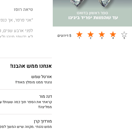
טיאה רוסו
״אני פרפר, אך כנפי
לפני ארבע שנים, פ
5 דירוגים
לא ידעתי מיהו ולא
חיינו במקום שבו ה
חובות צריך לשלם,
אנחנו ממש אהבנו!
סודות מהעבר צפים
שום דבר אינו מקרי
אורטל שמש
נהנתי ממנו מומלץ מאוד!!
אפגוש בו שוב, אבל
אני אילחם על חייו
דנה מור
גם לא רום ונטורה.
קראתי את הספר תוך כמה שעות!! עלי
ממליצה!!
רום ונטורה
מורדוך קרן
ממש נהנתי .מקווה שיש המשך לספ
״היא פרפר לבן וטה