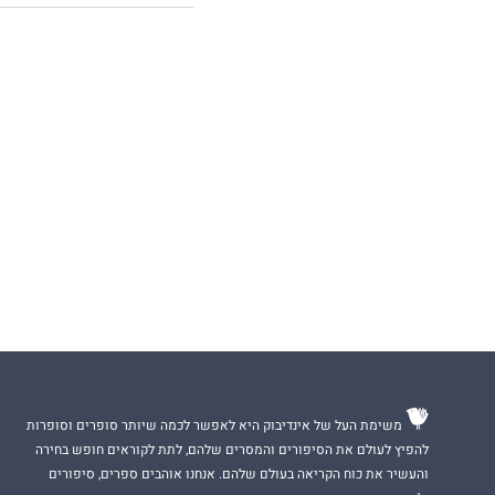
לא טיאה רוסו. כש
שאני צריך לשמור ק
שמצליח להפנט אות
שהכרתי בעבר. האו
כשאני נאלץ לבחור
התוצאה תגבה משני
אני בספק אם אי־פע
בין כאב לאהבה, בי
על כוח, על כסף, ע
דואט
B6
– ״עד שהמ
לסיפור אהבה עוצמ
משימת העל של אינדיבוק היא לאפשר לכמה שיותר סופרים וסופרות
להפיץ לעולם את הסיפורים והמסרים שלהם, לתת לקוראים חופש בחירה
והעשיר את כוח הקריאה בעולם שלהם. אנחנו אוהבים ספרים, סיפורים