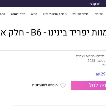
צור קשר
אמנויות
ספרות רומנטית
רוחניות, מדיטציה ורוגע
פרוזה
מד"ב ופנטזיה
מתח 
פריד בינינו - B6 - חלק א'
רליטה- הוצאה עצמית
טמבר 2023
27
29 ₪
ה לסל
הוספה למועדפים