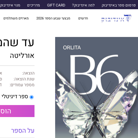
פרסום ספר באינדיבוק
למה אינדיבוק?
GIFT CARD
מדריכים
מנוי אינדיבוק
חדשים
מבצעי שבוע הספר 2026
מארזים משתלמים
עד שהמוות י
אורליטה
הוצאה:
או
שנת הוצאה:
ספ
מספר עמודים:
1
ספר דיגיטלי
הוספ
על הספר