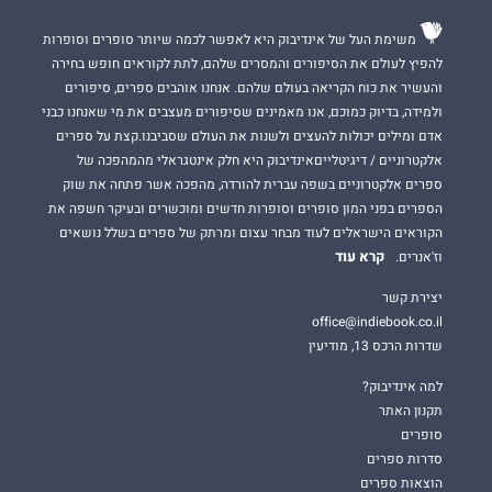
משימת העל של אינדיבוק היא לאפשר לכמה שיותר סופרים וסופרות
להפיץ לעולם את הסיפורים והמסרים שלהם, לתת לקוראים חופש בחירה
והעשיר את כוח הקריאה בעולם שלהם. אנחנו אוהבים ספרים, סיפורים
ולמידה, בדיוק כמוכם, אנו מאמינים שסיפורים מעצבים את מי שאנחנו כבני
אדם ומילים יכולות להעצים ולשנות את העולם שסביבנו.קצת על ספרים
אלקטרוניים / דיגיטלייםאינדיבוק היא חלק אינטגראלי מהמהפכה של
ספרים אלקטרוניים בשפה עברית להורדה, מהפכה אשר פתחה את שוק
הספרים בפני המון סופרים וסופרות חדשים ומוכשרים ובעיקר חשפה את
הקוראים הישראלים לעוד מבחר עצום ומרתק של ספרים בשלל נושאים
קרא עוד
וז'אנרים.
יצירת קשר
office@indiebook.co.il
שדרות הרכס 13, מודיעין
למה אינדיבוק?
תקנון האתר
סופרים
סדרות ספרים
הוצאות ספרים