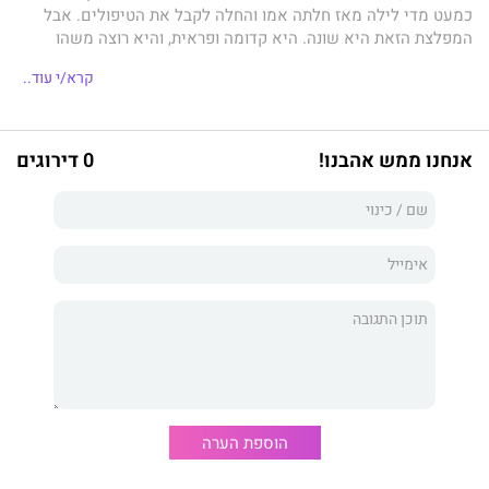
כמעט מדי לילה מאז חלתה אמו והחלה לקבל את הטיפולים. אבל
המפלצת הזאת היא שונה. היא קדומה ופראית, והיא רוצה משהו
מקונור – משהו איום ומסוכן. היא רוצה את האמת.
פטריק נס,
מחבר
קרא/י עוד..
טרילוגיית ״כאוס מהלך״, פורש לפנינו סיפור מרטיט לב על אובדן ועל
התבגרות – סיפור שיהדהד בלבכם זמן רב לאחר שתסיימו לקרוא
אותו.
7 דקות אחרי חצות
זכה לביקורות משבחות ואינספור פרסים,
ביניהם מדליית קרנגי ומדליית קייט גרינוויי, וסרט המבוסס עליו יצא
אנחנו ממש אהבנו!
0 דירוגים
לאקרנים ב-2016.
הוספת הערה