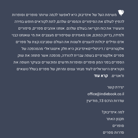
משימת העל של אינדיבוק היא לאפשר לכמה שיותר סופרים וסופרות
להפיץ לעולם את הסיפורים והמסרים שלהם, לתת לקוראים חופש בחירה
והעשיר את כוח הקריאה בעולם שלהם. אנחנו אוהבים ספרים, סיפורים
ולמידה, בדיוק כמוכם, אנו מאמינים שסיפורים מעצבים את מי שאנחנו כבני
אדם ומילים יכולות להעצים ולשנות את העולם שסביבנו.קצת על ספרים
אלקטרוניים / דיגיטלייםאינדיבוק היא חלק אינטגראלי מהמהפכה של
ספרים אלקטרוניים בשפה עברית להורדה, מהפכה אשר פתחה את שוק
הספרים בפני המון סופרים וסופרות חדשים ומוכשרים ובעיקר חשפה את
הקוראים הישראלים לעוד מבחר עצום ומרתק של ספרים בשלל נושאים
קרא עוד
וז'אנרים.
יצירת קשר
office@indiebook.co.il
שדרות הרכס 13, מודיעין
למה אינדיבוק?
תקנון האתר
סופרים
סדרות ספרים