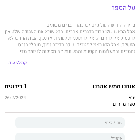
על הספר
בדירה החדשה של נייט יש כמה דברים משונים.
אבל הראש שלו טרוד בדברים אחרים. הוא שונא את העבודה שלו. אין
לו כסף. אין לו חברה. אין לו תוכניות לעתיד. אז נכון, הבית החדש לא
מושלם, אבל הוא ראוי למגורים. שכר הדירה נמוך, מנהלי הנכס
נחמדים והתעלומות הקטנות והמשונות לא מציקות לו יותר מדי.
לפחות עד שהוא פוגש את מנדי, השכנה ממול, ומבחין שיש משהו
קרא/י עוד..
יוצא דופן בדירה שלה. ובדירה של זילא. ושל טים. ושל ויק.
כי בכל דירה בבניין הלבנים הישן הזה בלוס אנג'לס יש תעלומה או
שתיים. תעלומות המתפרשות על פני מאה שנה. כמה מהן גלויות לעין.
אחרות מסתתרות מאחורי דלתות נעולות. וביחד הן עלולות להביא
אנחנו ממש אהבנו!
1 דירוגים
לסופם של נייט וחבריו.
או לסוף העולם…
יוסי
26/2/2024
ספר מדהים!!
פיטר קליינס
פרסם אינספור מאמרים על תעשיית הקולנוע
והטלוויזיה. הוא המחבר של סדרת Ex-Heroes ושל הקפל – מותחן
מדע בדיוני שראה אור בהוצאת יניב. קליינס גר בדרום קליפורניה.
14 הוא ספרו השני הרואה אור בעברית.