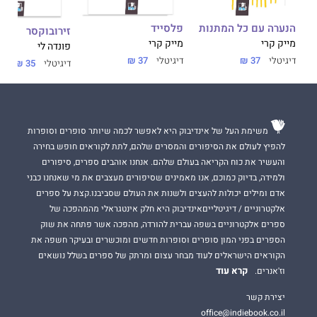
הנערה עם כל המתנות
פלסייד
זירובוקסר
מייק קרי
מייק קרי
פונדה לי
דיגיטלי
37 ₪
דיגיטלי
37 ₪
דיגיטלי
35 ₪
משימת העל של אינדיבוק היא לאפשר לכמה שיותר סופרים וסופרות
להפיץ לעולם את הסיפורים והמסרים שלהם, לתת לקוראים חופש בחירה
והעשיר את כוח הקריאה בעולם שלהם. אנחנו אוהבים ספרים, סיפורים
ולמידה, בדיוק כמוכם, אנו מאמינים שסיפורים מעצבים את מי שאנחנו כבני
אדם ומילים יכולות להעצים ולשנות את העולם שסביבנו.קצת על ספרים
אלקטרוניים / דיגיטלייםאינדיבוק היא חלק אינטגראלי מהמהפכה של
ספרים אלקטרוניים בשפה עברית להורדה, מהפכה אשר פתחה את שוק
הספרים בפני המון סופרים וסופרות חדשים ומוכשרים ובעיקר חשפה את
הקוראים הישראלים לעוד מבחר עצום ומרתק של ספרים בשלל נושאים
קרא עוד
וז'אנרים.
יצירת קשר
office@indiebook.co.il