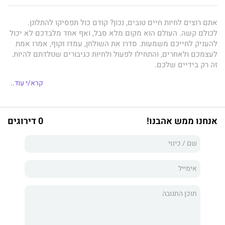
אתם רוצים לחיות חיים טובים, נכון? קודם כול תפסיקו להתלונן.
לכולם קשה. העולם הוא מקום מלא סבל, ואף אחד מלבדכם לא יכול
להעניק לחייכם משמעות. סדרו את השולחן, עמדו זקוף, אמרו אמת
לעצמכם ולאחרים, והתחילו לפעול ולחיות כגיבורים שנולדתם להיות.
זה רק בידיים שלכם.
קרא/י עוד..
ג'ורדן פיטרסון
הוא מבקר תרבות ופרופסור לפסיכולוגיה
מאוניברסיטת טורונטו. בספטמבר 2016 העלה פיטרסון סרטון הכולל
אנחנו ממש אהבנו!
0 דירוגים
ביקורת רהוטה ומנומקת על חוק שהכפיף את חופש הדיבור לתיאוריות
מגדר פרוגרסיביות. העניין שעורר הפך אותו למבקר חריף ורהוט של
הפוסט-מודרניזם, ולאחד מהוגי הדעות הידועים והמדוברים ביותר
בעולם.
ב- 1
2 כללים לחיים
, שתורגם עד כה ליותר מ-30 שפות, בונה פיטרסון
גשרים בין תיאוריות פילוסופיות, עובדות ביולוגיות, מיתוסים דתיים,
תובנות פסיכולוגיות והומור שחור, כדי לשכנע אתכם לזנוח את הציניות
ואת הייאוש הפוסט-מודרני, לקבל אחריות על חייכם, ולאמץ עצות