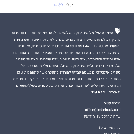
דיגיטלי
39 ₪
The Observer
"חסר פחד ומלא תשוקה".
The Guardian
משימת העל של אינדיבוק היא לאפשר לכמה שיותר סופרים וסופרות
להפיץ לעולם את הסיפורים והמסרים שלהם, לתת לקוראים חופש בחירה
והעשיר את כוח הקריאה בעולם שלהם. אנחנו אוהבים ספרים, סיפורים
ולמידה, בדיוק כמוכם, אנו מאמינים שסיפורים מעצבים את מי שאנחנו כבני
"אי אפשר להפריז בחשיבות המסר של פיטרסון".
אדם ומילים יכולות להעצים ולשנות את העולם שסביבנו.קצת על ספרים
The Times
אלקטרוניים / דיגיטלייםאינדיבוק היא חלק אינטגראלי מהמהפכה של
ספרים אלקטרוניים בשפה עברית להורדה, מהפכה אשר פתחה את שוק
הספרים בפני המון סופרים וסופרות חדשים ומוכשרים ובעיקר חשפה את
הקוראים הישראלים לעוד מבחר עצום ומרתק של ספרים בשלל נושאים
קרא עוד
וז'אנרים.
יצירת קשר
office@indiebook.co.il
שדרות הרכס 13, מודיעין
למה אינדיבוק?