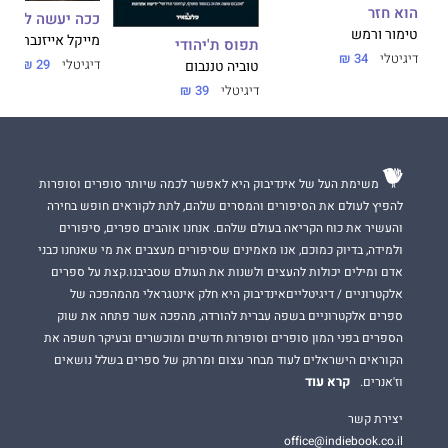
הוא חזר
ככה יעשה ליהוד
טימור ורמש
מייקל אייזנברג
תפוס ת'יהודי
דיגיטלי
34 ₪
דיגיטלי
29 ₪
טוביה טננבום
דיגיטלי
39 ₪
משימת העל של אינדיבוק היא לאפשר לכמה שיותר סופרים וסופרות
להפיץ לעולם את הסיפורים והמסרים שלהם, לתת לקוראים חופש בחירה
והעשיר את כוח הקריאה בעולם שלהם. אנחנו אוהבים ספרים, סיפורים
ולמידה, בדיוק כמוכם, אנו מאמינים שסיפורים מעצבים את מי שאנחנו כבני
אדם ומילים יכולות להעצים ולשנות את העולם שסביבנו.קצת על ספרים
אלקטרוניים / דיגיטלייםאינדיבוק היא חלק אינטגראלי מהמהפכה של
ספרים אלקטרוניים בשפה עברית להורדה, מהפכה אשר פתחה את שוק
הספרים בפני המון סופרים וסופרות חדשים ומוכשרים ובעיקר חשפה את
הקוראים הישראלים לעוד מבחר עצום ומרתק של ספרים בשלל נושאים
קרא עוד
וז'אנרים.
יצירת קשר
office@indiebook.co.il