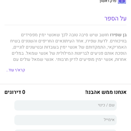
פרק ראשון
על הספר
בן שפירו
חושב שיש סיבה טובה לכך שאנשי ימין מפסידים
בוויכוחים. לדעת שפירו, אחד העיתונאים החריפים והשנונים בשיח
האמריקאי, התמקדותם של אנשי ימין בעובדות ובטיעונים לוגיים,
הופכת אותם פגיעים לבריונות המילולית של אנשי שמאל. במלים
אחרות, אנשי ימין מופיעים לדיון תרבותי. אנשי שמאל עולים עם
כפפות אגרוף ומטרתם היחידה היא ניצחון. ספרון זה ילמד אתכם כיצד
קרא/י עוד..
להנחיל לאנשי שמאל מפלה. בן שפירו פורש בתמציתיות את
הטקטיקות המלוכלכות שמפעילים שמאלנים כדי להימנע מדיון הוגן
ושיטתי, ואז מסביר כיצד אפשר להימנע מנפילה למלכודות האלה,
להיערך לקרב בדרך הנכונה — ולנצח.
אנחנו ממש אהבנו!
0 דירוגים