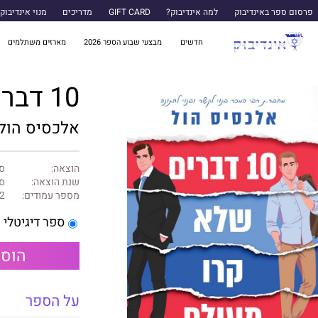
פרסום ספר באינדיבוק
למה אינדיבוק?
GIFT CARD
מדריכים
מנוי אינדיבוק
חדשים
מבצעי שבוע הספר 2026
מארזים משתלמים
10 דברים שלא קרו מעולם
אלכסיס הול
הוצאה:
ס
שנת הוצאה:
ספ
מספר עמודים:
2
ספר דיגיטלי
הוספ
על הספר