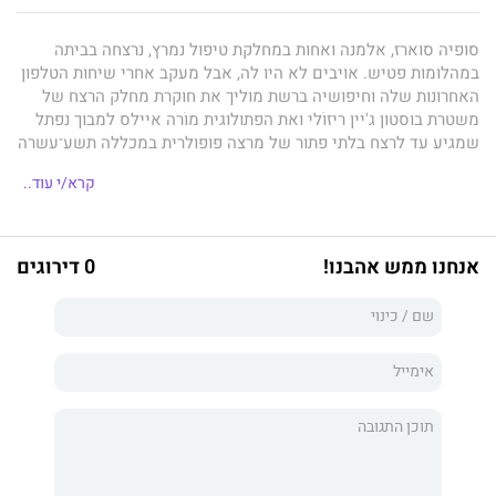
סופיה סוארז, אלמנה ואחות במחלקת טיפול נמרץ, נרצחה בביתה
במהלומות פטיש. אויבים לא היו לה, אבל מעקב אחרי שיחות הטלפון
האחרונות שלה וחיפושיה ברשת מוליך את חוקרת מחלק הרצח של
משטרת בוסטון ג'יין ריזוֹלי ואת הפתולוגית מוֹרה איילס למבוך נפתל
שמגיע עד לרצח בלתי פתור של מרצה פופולרית במכללה תשע־עשרה
שנים קודם לכן, וגם לתאונת פגע וברח בבוסטון.
קרא/י עוד..
ג'יין ריזולי נחושה לפתור את הפאזל הזה, שמעלה שאלות נוקבות על
מוסר ועל אימהוּת. במקביל עליה לדאוג גם שאימא שלה, אנג'לה,
תצא בשלום מהתסבוכות שאליהן היא נכנסת בחקירות פרטיות משלה.
אנחנו ממש אהבנו!
0 דירוגים
אנג'לה, הנחושה לגלות אזרחות טובה, מוצאת סימנים מעוררי חשד
בשכונת מגוריה המנומנמת, ומתוסכלת כאשר איש בסביבתה, כולל
בתה, אינו טורח להקשיב לה. תמיד כדאי להקשיב לאימא, אולם נדמה
שהמציאות סבוכה ונפיצה אף יותר ממה שמעלה אנג'לה בדמיונה. כי
בין קירות בתיהם אנשים מחביאים לעיתים סודות אלימים, ושומרים
עליהם גם במחיר דמים.
תקשיבו לי
הוא מותחן מרתק ושנון, שמציג באופן מבריק שורה
ייחודית של דמויות נשיות. הספר חושף עולם נסתר של עבודה
משטרתית עיקשת וסיזיפית, ואת האהבה הטמונה בבסיסו של