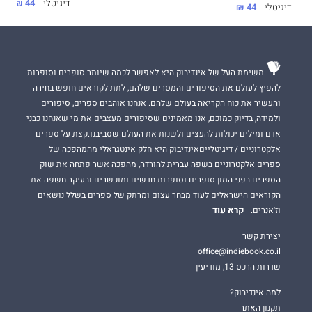
דיגיטלי
44 ₪
דיגיטלי
44 ₪
משימת העל של אינדיבוק היא לאפשר לכמה שיותר סופרים וסופרות
להפיץ לעולם את הסיפורים והמסרים שלהם, לתת לקוראים חופש בחירה
והעשיר את כוח הקריאה בעולם שלהם. אנחנו אוהבים ספרים, סיפורים
ולמידה, בדיוק כמוכם, אנו מאמינים שסיפורים מעצבים את מי שאנחנו כבני
אדם ומילים יכולות להעצים ולשנות את העולם שסביבנו.קצת על ספרים
אלקטרוניים / דיגיטלייםאינדיבוק היא חלק אינטגראלי מהמהפכה של
ספרים אלקטרוניים בשפה עברית להורדה, מהפכה אשר פתחה את שוק
הספרים בפני המון סופרים וסופרות חדשים ומוכשרים ובעיקר חשפה את
הקוראים הישראלים לעוד מבחר עצום ומרתק של ספרים בשלל נושאים
קרא עוד
וז'אנרים.
יצירת קשר
office@indiebook.co.il
שדרות הרכס 13, מודיעין
למה אינדיבוק?
תקנון האתר