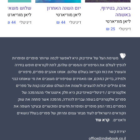
באהבה, בטירוף,
שלוש משאלות
יום השנה האחרון
באשמה
ליאן מוריארטי
ליאן מוריארטי
ליאן מוריארטי
דיגיטלי
44 ₪
דיגיטלי
44 ₪
דיגיטלי
25 ₪
משימת העל של אינדיבוק היא לאפשר לכמה שיותר סופרים וסופרות
להפיץ לעולם את הסיפורים והמסרים שלהם, לתת לקוראים חופש בחירה
והעשיר את כוח הקריאה בעולם שלהם. אנחנו אוהבים ספרים, סיפורים
ולמידה, בדיוק כמוכם, אנו מאמינים שסיפורים מעצבים את מי שאנחנו כבני
אדם ומילים יכולות להעצים ולשנות את העולם שסביבנו.קצת על ספרים
אלקטרוניים / דיגיטלייםאינדיבוק היא חלק אינטגראלי מהמהפכה של
ספרים אלקטרוניים בשפה עברית להורדה, מהפכה אשר פתחה את שוק
הספרים בפני המון סופרים וסופרות חדשים ומוכשרים ובעיקר חשפה את
הקוראים הישראלים לעוד מבחר עצום ומרתק של ספרים בשלל נושאים
קרא עוד
וז'אנרים.
יצירת קשר
office@indiebook.co.il