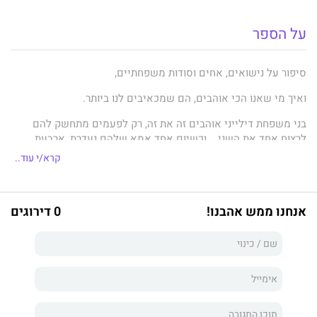
על הספר
סיפור על נישואים, אחים וסודות משפחתיים,
ואיך מי שאנו הכי אוהבים, הם שמכאיבים לנו ביותר.
בני משפחת דילייני אוהבים זה את זה, רק לפעמים מתחשק להם
לרצוח אחד את השני... וכשיום אחד אמא שלהם נעדרת, ארבעת
הילדים מסתבכים בדילמה: מה לספר למשטרה, בזמן שהחשוד
קרא/י עוד..
הטבעי הוא אבא שלהם.
משפחת דילייני ידועה בקהילה שלה. ההורים, סטן וג'וי, בעלי מועדון
טניס מפורסם, הם מושא לקנאה. נשואים באושר, עם ארבעה ילדים
אנחנו ממש אהבנו!
0 דירוגים
מוצלחים. אז למה הם אומללים?
לילה אחד, זרה בשם סוואנה נוקשת על דלת ביתם. היא מדממת
בעקבות מאבק עם חבר שלה. בני הזוג התמימים מארחים אותה
בחביבות. למרבה הצער, זה לא מספיק.
מאוחר יותר, כשג'וי תיעלם וסוואנה לא תימצא בשום מקום, המשטרה