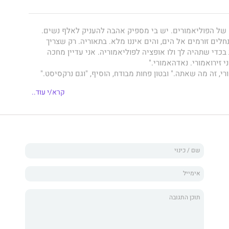
 של הפוליאמורים. יש בי מספיק אהבה להעניק לאלף נשים.
נחלים זורמים אל הים, והים איננו מלא. בתאוריה. רק שצריך
כדי שתהיה לך ולו אופציה לפוליאמוריה. אני עדיין מחכה
 זירואמורי. נאדהאמורי."
רי, זה מה שאתה." ובטון פחות מבודח, הוסיף, "וגם נרקסיסט."
קרא/י עוד..
חן דרוקמן,לאחר הצלחתו הכבירה (בקרב קהל קוראים זעיר) של
עות במטאוורס". מעטים קראו את הספר, אך יש אומרים, שכל מי
קים ספריה.
 על הקו הספרותי של קודמו. לא בטוח שעל רמתו. כמותו, הוא
ם, פחות או יותר, הממזגים מציאות ודמיון. שילובם לוקח את
ים ונפשיים, המלווים בחיבוטי נפש וחיפוש משמעות נואל.
על המערכת האקולוגית של כדור הארץ, באמצעות
 זהה לזו שנדרשה עבור הספר הראשון (וזאת, למרות האתגר
 הסיפורים).