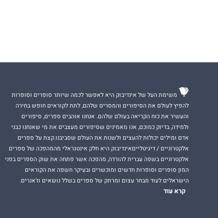
אם לא די בכך, דר
מענף עץ קטן אחד. 
חן דרוקמן, עבד קר
לחֲבֵרָה ולנציב תל
משימת העל של אינדיבוק היא לאפשר לכמה שיותר סופרים וסופרות
להפיץ לעולם את הסיפורים והמסרים שלהם, לתת לקוראים חופש בחירה
והעשיר את כוח הקריאה בעולם שלהם. אנחנו אוהבים ספרים, סיפורים
ולמידה, בדיוק כמוכם, אנו מאמינים שסיפורים מעצבים את מי שאנחנו כבני
אדם ומילים יכולות להעצים ולשנות את העולם שסביבנו.קצת על ספרים
אלקטרוניים / דיגיטלייםאינדיבוק היא חלק אינטגראלי מהמהפכה של ספרים
אלקטרוניים בשפה עברית להורדה, מהפכה אשר פתחה את שוק הספרים בפני
המון סופרים וסופרות חדשים ומוכשרים ובעיקר חשפה את הקוראים
הישראלים לעוד מבחר עצום ומרתק של ספרים בשלל נושאים וז'אנרים.
קרא עוד