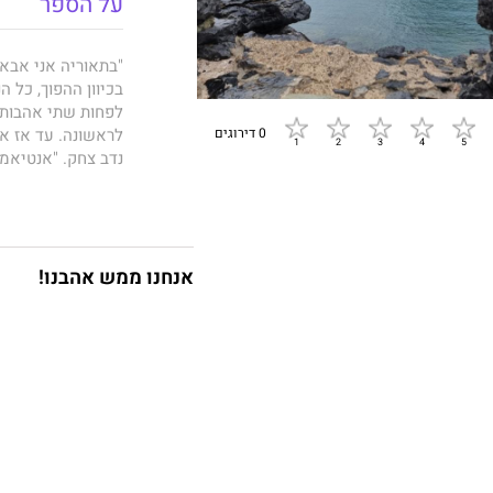
על הספר
"בתאוריה אני אבא
בכיוון ההפוך, כל ה
לפחות שתי אהבות ב
לראשונה. עד אז אני
0 דירוגים
נדב צחק. "אנטיאמו
זהו ספרו השני של 
ספרו הראשון, "מס
שקרא אותו הלך וה
אנחנו ממש אהבנו!
הספר שומר בקפדנות
מכיל סיפורים
קצרי
הקורא למסעות פיזי
ספר זה מנסה להגן
שימוש בכמות דפים
שיצרה הכפלת כמות