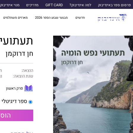
פרסום ספר באינדיבוק
למה אינדיבוק?
GIFT CARD
מדריכים
מנוי אינדיבוק
חדשים
מבצעי שבוע הספר 2026
מארזים משתלמים
תעתועי 
חן דרוקמן
הוצאה:
חן
שנת הוצאה:
נו
פרק ראשון
ספר דיגיטלי
הוספ