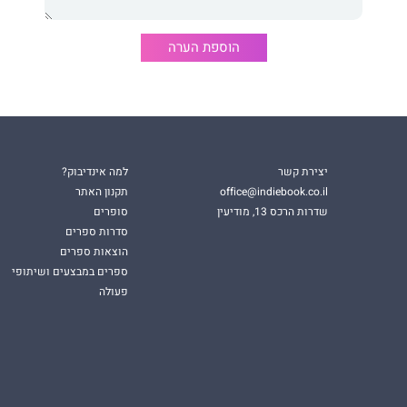
ש הסופר להדפיס מספר עותקים שהדפסתם לא תצריך יותר
הוספת הערה
גם אם יכרות את הענף עליו הוא יושב.
וב לשלושים שנים כמהנדס תוכנה, במהלכן כתב בעיקר למגירה,
ונות הציבור. כעת, יצא מהמגירה.
יצירת קשר
למה אינדיבוק?
office@indiebook.co.il
תקנון האתר
שדרות הרכס 13, מודיעין
סופרים
סדרות ספרים
הוצאות ספרים
ספרים במבצעים ושיתופי
פעולה