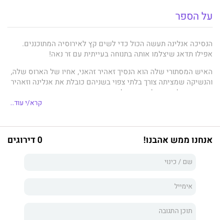
על הספר
הנסיכה אנלינה תעשה הכול כדי לשים קץ לאירוסיה המתוכננים.
אפילו תדאג שיצלמו אותה בתנוחה בעייתית עם זר נאה!
האיש המסתורי שלה הוא הנסיך זאהיר זהאני, אחיו של הארוס שלה,
והנשיקה שמציתה צורך בלתי צפוי בשניהם כובלת את אנלינה וזאהיר
בסוג חדש לגמרי של איחוד מלכותי...
קרא/י עוד..
זאהיר, שלמד כי אסור לו לבטוח באחרים, מנסה לשמור על מרחק
מאנלינה. אבל היא קוראת עליו תגר ללא הרף, ופתאום הדבר היחיד
שזאהיר רוצה הוא להיכנע לתשוקותיו...
אנחנו ממש אהבנו!
0 דירוגים