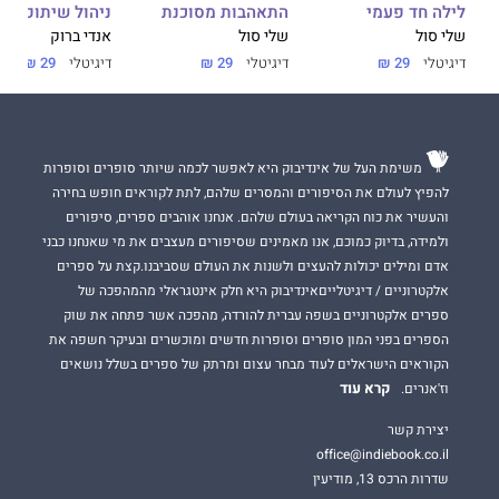
ניהול שיתופי
לילה חד פעמי
התאהבות מסוכנת
אנדי ברוק
שלי סול
שלי סול
דיגיטלי
29 ₪
דיגיטלי
29 ₪
דיגיטלי
29 ₪
משימת העל של אינדיבוק היא לאפשר לכמה שיותר סופרים וסופרות
להפיץ לעולם את הסיפורים והמסרים שלהם, לתת לקוראים חופש בחירה
והעשיר את כוח הקריאה בעולם שלהם. אנחנו אוהבים ספרים, סיפורים
ולמידה, בדיוק כמוכם, אנו מאמינים שסיפורים מעצבים את מי שאנחנו כבני
אדם ומילים יכולות להעצים ולשנות את העולם שסביבנו.קצת על ספרים
אלקטרוניים / דיגיטלייםאינדיבוק היא חלק אינטגראלי מהמהפכה של
ספרים אלקטרוניים בשפה עברית להורדה, מהפכה אשר פתחה את שוק
הספרים בפני המון סופרים וסופרות חדשים ומוכשרים ובעיקר חשפה את
הקוראים הישראלים לעוד מבחר עצום ומרתק של ספרים בשלל נושאים
קרא עוד
וז'אנרים.
יצירת קשר
office@indiebook.co.il
שדרות הרכס 13, מודיעין