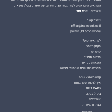
הקוראים הישראלים לעוד מבחר עצום ומרתק של ספרים בשלל נושאים
קרא עוד
וז'אנרים.
יצירת קשר
office@indiebook.co.il
שדרות הרכס 13, מודיעין
למה אינדיבוק?
תקנון האתר
סופרים
סדרות ספרים
הוצאות ספרים
ספרים במבצעים ושיתופי פעולה
קניה באתר - שו"ת
איך לרכוש ספר באתר
GIFT CARD
ביטול עסקה
אינדיבלוג
הצהרת נגישות