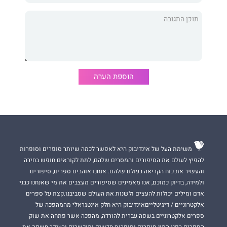
ניצב משנה גיא קופר, מפקד ימ"ר חוף, כשהן מסתובבות לו בין
הרגליים ומנהלות חקירה עצמאית משלהן.
מדי יום פולי מגלה דברים חדשים, גם על האנשים שגרים בבניין
שלה, גם על מירי וגם על עצמה. אבל בכל פעם שהיא מרגישה שהיא
מתקרבת לאמת, היא מקבלת תזכורת כואבת לכך שלפעמים דברים
הוספת הערה
אינם כפי שהם נראים.
מירב איינשטיין עוסקת בכלכלה־אורבנית ובכתיבה. הדואט הראשון
שהוציאה לאור לפני כארבע שנים, "אהבה בחקירה", נמכר באלפי
משימת העל של אינדיבוק היא לאפשר לכמה שיותר סופרים וסופרות
עותקים בארץ, ובקרוב יחל את דרכו גם בזירה הבין־לאומית, כמו גם
להפיץ לעולם את הסיפורים והמסרים שלהם, לתת לקוראים חופש בחירה
סדרת הספרים של "ג'ק ורוזי".
והעשיר את כוח הקריאה בעולם שלהם. אנחנו אוהבים ספרים, סיפורים
ולמידה, בדיוק כמוכם, אנו מאמינים שסיפורים מעצבים את מי שאנחנו כבני
אדם ומילים יכולות להעצים ולשנות את העולם שסביבנו.קצת על ספרים
אלקטרוניים / דיגיטלייםאינדיבוק היא חלק אינטגראלי מהמהפכה של
ספרים אלקטרוניים בשפה עברית להורדה, מהפכה אשר פתחה את שוק
הספרים בפני המון סופרים וסופרות חדשים ומוכשרים ובעיקר חשפה את