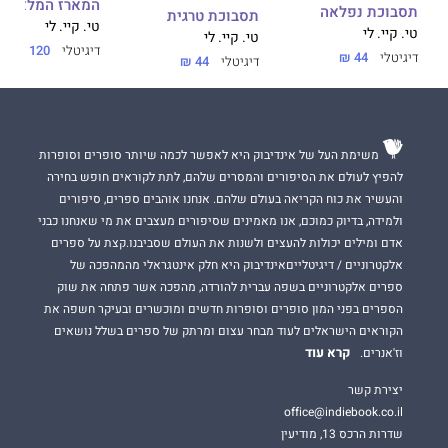
המארז המלא
תסבוכת נפלאה
תסבוכת טרגית
טי. קיי. לי
טי. קיי. לי
טי. קיי. לי
דיגיטלי
120 ₪
דיגיטלי
44 ₪
דיגיטלי
44 ₪
משימת העל של אינדיבוק היא לאפשר לכמה שיותר סופרים וסופרות
להפיץ לעולם את הסיפורים והמסרים שלהם, לתת לקוראים חופש בחירה
והעשיר את כוח הקריאה בעולם שלהם. אנחנו אוהבים ספרים, סיפורים
ולמידה, בדיוק כמוכם, אנו מאמינים שסיפורים מעצבים את מי שאנחנו כבני
אדם ומילים יכולות להעצים ולשנות את העולם שסביבנו.קצת על ספרים
אלקטרוניים / דיגיטלייםאינדיבוק היא חלק אינטגראלי מהמהפכה של
ספרים אלקטרוניים בשפה עברית להורדה, מהפכה אשר פתחה את שוק
הספרים בפני המון סופרים וסופרות חדשים ומוכשרים ובעיקר חשפה את
הקוראים הישראלים לעוד מבחר עצום ומרתק של ספרים בשלל נושאים
קרא עוד
וז'אנרים.
יצירת קשר
office@indiebook.co.il
שדרות הרכס 13, מודיעין