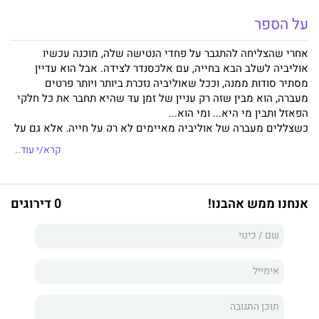
על הספר
אחרי שהצליחה להתגבר על פחדי הנטישה שלה, מוכנה עכשיו
אוליביה לשלב הבא בחייה, עם אלכסנדר לצידה. אבל הוא עדיין
מסתיר סודות ממנה, וככל שאוליביה נזכרת ביותר ויותר פרטים
מעברה, הוא מבין שזה רק עניין של זמן עד שהיא תחבר את כל חלקי
הפאזל ותבין מי היא... ומי הוא...
כשצללים מעברה של אוליביה מאיימים לא רק על חייה, אלא גם על
חיי הסובבים אותה, עומדת בפני אלכסנדר החלטה קשה.
קרא/י עוד..
האם יחשוף סוף–סוף אלכסנדר את האמת?
האם יוכלו השניים לפתור את התסבוכת, להתאחד ולמצוא את
אושרם?
אנחנו ממש אהבנו!
0 דירוגים
טי.קיי. לי, הידועה גם כטרייסי לי קאלם, מחברת טרילוגיית תסבוכת
נפלאה, ועוד ספרים רבים אחרים, אשר זכו להיכנס לרשימות
רבי–המכר של עיתון ה- USA Today. היא גדלה בניו אינגלנד, אך כיום
מתגוררת בדרום קליפורניה עם בעלה, עם בתה הקטנה ועם שלושת
חתוליה. כשהיא לא כותבת, היא מתאמנת לקראת מרתון הריצה הבא
או מתרוצצת אחרי הרפר לי, בתה הקטנה, ברחבי הבית.