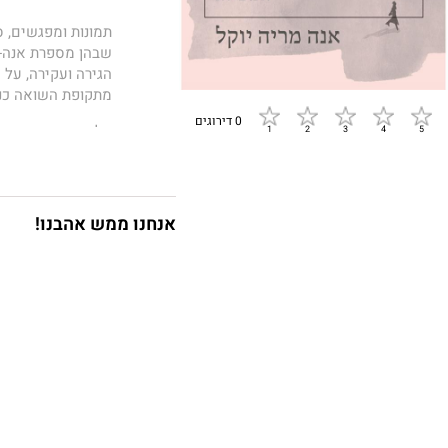
תמונות ומפגשים, 
הגירה ועקירה, על 
מתקופת השואה כנק
0 דירוגים
על המהדורה הראשונה שהופיעה ב-1933 ב-
״...קובץ מיניאטור
והחכמים ביותר שק
מתגלים רגעים בלתי
אנחנו ממש אהבנו!
נרטיבית של הבלתי 
ה׳תמציות׳ מובאות ב
לונדון, שוב ברלין
בלבד וניתן היה לה
הזמן מלכת וההירוגל