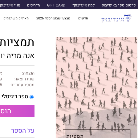
פרסום ספר באינדיבוק
למה אינדיבוק?
GIFT CARD
מדריכים
מנוי אינדיבוק
חדשים
מבצעי שבוע הספר 2026
מארזים משתלמים
תמציות
אנה מריה יו
הוצאה:
א
שנת הוצאה:
פב
מספר עמודים:
6
ספר דיגיטלי
הוספ
על הספר