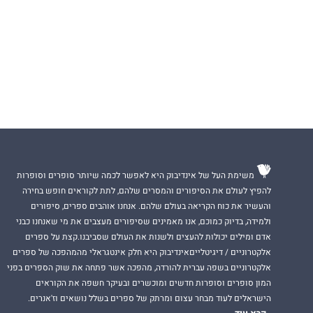
משימת העל של אינדיבוק היא לאפשר לכמה שיותר סופרים וסופרות
להפיץ לעולם את הסיפורים והמסרים שלהם, לתת לקוראים חופש בחירה
והעשיר את כוח הקריאה בעולם שלהם. אנחנו אוהבים ספרים, סיפורים
ולמידה, בדיוק כמוכם, אנו מאמינים שסיפורים מעצבים את מי שאנחנו כבני
אדם ומילים יכולות להעצים ולשנות את העולם שסביבנו.קצת על ספרים
אלקטרוניים / דיגיטלייםאינדיבוק היא חלק אינטגראלי מהמהפכה של ספרים
אלקטרוניים בשפה עברית להורדה, מהפכה אשר פתחה את שוק הספרים בפני
המון סופרים וסופרות חדשים ומוכשרים ובעיקר חשפה את הקוראים
הישראלים לעוד מבחר עצום ומרתק של ספרים בשלל נושאים וז'אנרים.