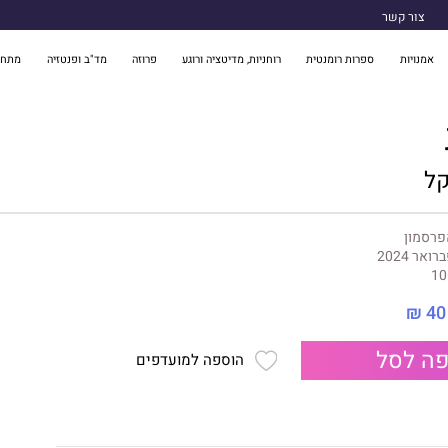
צור קשר
אמנויות
ספרות רומנטית
רוחניות, מדיטציה ורוגע
פרוזה
מד"ב ופנטזיה
מתח 
קל
פרסמון
רואר 2024
10
40 ₪
ה לסל
הוספה למועדפים