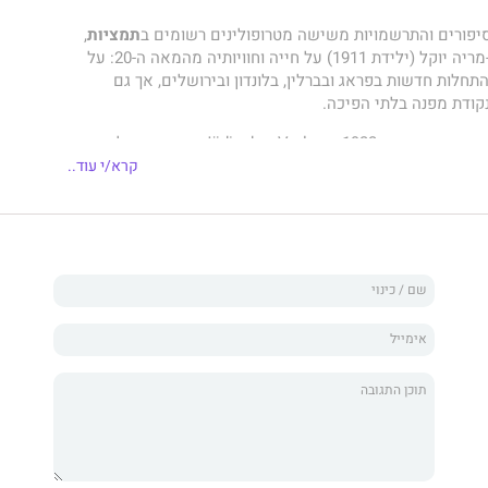
סיפורים והתרשמויות משישה מטרופולינים רשומים ב
תמציות
,
שבהן מספרת אנה-מריה יוקל (ילידת 1911) על חייה וחוויותיה מהמאה ה-20: על
התחלות חדשות בפראג ובברלין, בלונדון ובירושלים, אך גם
ודת מפנה בלתי הפיכה.
Jüdischer Verlag כתב הרמן ולמן:
קרא/י עוד..
ות שקובצו תחת הכותרת
תמציות
הוא אחד מספרי הפרוזה היפים
יימים בספרות הגרמנית שלאחר המלחמה... פעם אחר פעם
 צפויים של חדירה לעומקים וגם רגעים של רוגע, כלומר הערצה
חדיר״.
סדר כרונולוגי משש תחנות בחייה של יוקל: וינה, ברלין, פראג,
 וירושלים. אם כל שלב היה לוח זכוכית שעליו היה רשום סימן אחד
ניח אותם זה על גבי זה ולהביט בהם מלמעלה, היה לרגע עוצר
יף של תקופתנו היה נגלה לעינינו.