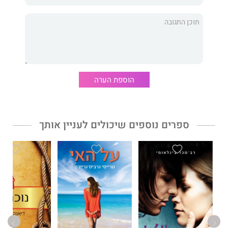
את התמונות ולהציל את טדי, תוך כדי השלמה עם הטרגדיה בעברהּ —
לפני שיהיה מאוחר מדי.
זהו ספרו השני של
ג'ייסון רקולאק
, פעיל בארגון סופרי המסתורין
והפשע האמריקאי. הוא חי בפילדלפיה עם אשתו וילדיו.
"יפהפה, מבעית, אפל, ונוגע ללב באופן מפתיע..."
הוספת הערה
-
קריים-רידס
"ספר משובח כל כך, שהקורא ימצא את עצמו כמעט מאמין ברוחות
רפאים."
ספרים נוספים שיכולים לעניין אותך
-
קירקוס רוויו
"ספר מושלם, שלֵמוּת על־טבעית! חלקו האחרון נפיץ ועוצמתי, תתקשו
לעמוד במתח ובריגוש."
-
בוקליסט
"אבן חן נדירה!"
-
סקוט פרקנק
, הבמאי של 'גמביט המלכה'