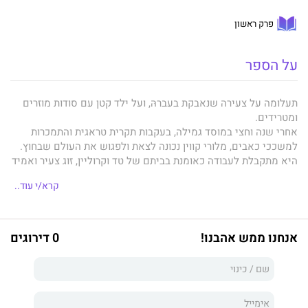
פרק ראשון
על הספר
תעלומה על צעירה שנאבקת בעברהּ, ועל ילד קטן עם סודות מוזרים
ומטרידים.
אחרי שנה וחצי במוסד גמילה, בעקבות תקרית טראגית והתמכרות
למשככי כאבים, מלורי קווין נכונה לצאת ולפגוש את העולם שבחוץ.
היא מתקבלת לעבודה כאומנת בביתם של טד וקרוליין, זוג צעיר ואמיד
מאוד, הורים לטדי בן החמש.
קרא/י עוד..
מלורי מתאהבת בעבודה ובטדי — ילד מתוק וביישן שלוקח איתו לכל
מקום את ספר הסקיצות שלו ועיפרון. בהתחלה הציורים שלו רגילים:
ארנבת, בלונים, עצים. אבל אט־אט הם נעשים קודרים ומאיימים יותר,
וגם מפורטים ומורכבים יותר. מה לילד בן חמש ולציור של גבר גורר
אנחנו ממש אהבנו!
0 דירוגים
גופת אישה ביער?
מלורי מתחילה לחשוד שטדי מתַקשר עם כוחות אחרים, אפלים,
שמנסים להוביל אל פתרון רצח מן העבר. אבל מי יאמין לאומנת
מסוממת לשעבר?
יחד עם מעצב נוף אטרקטיבי ושכנה אקסצנטרית, מלורי יוצאת לפענח