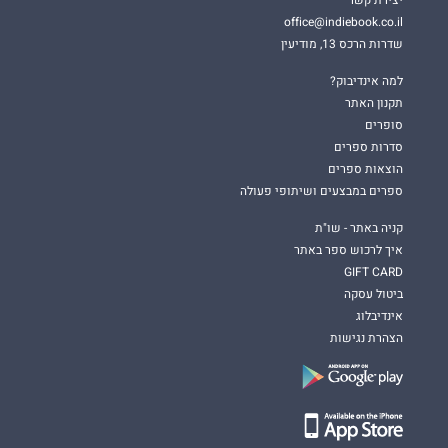
יצירת קשר
office@indiebook.co.il
שדרות הרכס 13, מודיעין
למה אינדיבוק?
תקנון האתר
סופרים
סדרות ספרים
הוצאות ספרים
ספרים במבצעים ושיתופי פעולה
קניה באתר - שו"ת
איך לרכוש ספר באתר
GIFT CARD
ביטול עסקה
אינדיבלוג
הצהרת נגישות