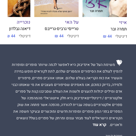
דבר עורכת האתר:
מותח, מרטיט ומסעיר- נקרא בנשימה עצורה.
על האי
נוכרייה
איזי
טרייסי גרביס-גרייבס
דיאנה גבלדון
תמרה ובר
דיגיטלי
44 ₪
דיגיטלי
44 ₪
דיגיטלי
44 ₪
משימת העל של אינדיבוק היא לאפשר לכמה שיותר סופרים וסופרות
להפיץ לעולם את הסיפורים והמסרים שלהם, לתת לקוראים חופש בחירה
והעשיר את כוח הקריאה בעולם שלהם. אנחנו אוהבים ספרים, סיפורים
ולמידה, בדיוק כמוכם, אנו מאמינים שסיפורים מעצבים את מי שאנחנו כבני
אדם ומילים יכולות להעצים ולשנות את העולם שסביבנו.קצת על ספרים
אלקטרוניים / דיגיטלייםאינדיבוק היא חלק אינטגראלי מהמהפכה של
ספרים אלקטרוניים בשפה עברית להורדה, מהפכה אשר פתחה את שוק
הספרים בפני המון סופרים וסופרות חדשים ומוכשרים ובעיקר חשפה את
הקוראים הישראלים לעוד מבחר עצום ומרתק של ספרים בשלל נושאים
קרא עוד
וז'אנרים.