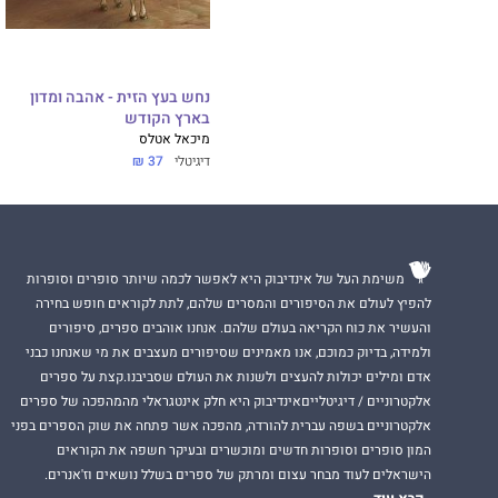
נחש בעץ הזית - אהבה ומדון
בארץ הקודש
מיכאל אטלס
דיגיטלי
37 ₪
משימת העל של אינדיבוק היא לאפשר לכמה שיותר סופרים וסופרות
להפיץ לעולם את הסיפורים והמסרים שלהם, לתת לקוראים חופש בחירה
והעשיר את כוח הקריאה בעולם שלהם. אנחנו אוהבים ספרים, סיפורים
ולמידה, בדיוק כמוכם, אנו מאמינים שסיפורים מעצבים את מי שאנחנו כבני
אדם ומילים יכולות להעצים ולשנות את העולם שסביבנו.קצת על ספרים
אלקטרוניים / דיגיטלייםאינדיבוק היא חלק אינטגראלי מהמהפכה של ספרים
אלקטרוניים בשפה עברית להורדה, מהפכה אשר פתחה את שוק הספרים בפני
המון סופרים וסופרות חדשים ומוכשרים ובעיקר חשפה את הקוראים
הישראלים לעוד מבחר עצום ומרתק של ספרים בשלל נושאים וז'אנרים.