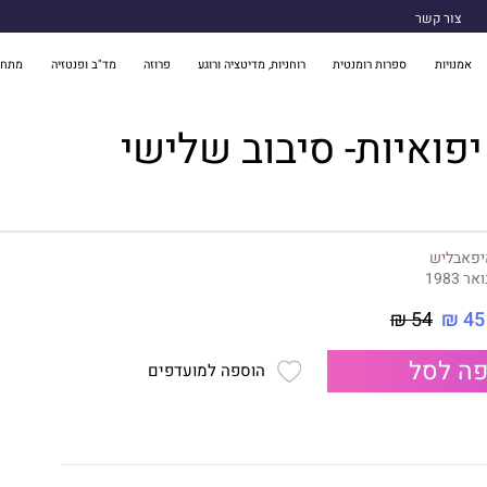
צור קשר
אמנויות
ספרות רומנטית
רוחניות, מדיטציה ורוגע
פרוזה
מד"ב ופנטזיה
מתח 
יפואיות- סיבוב שלישי
יפאבליש
אר 1983
54 ₪
45 ₪
ה לסל
הוספה למועדפים