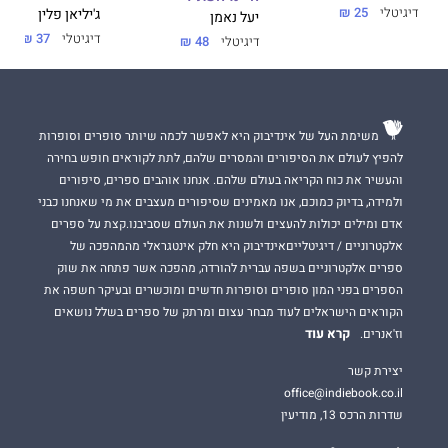
דיגיטלי
25 ₪
ג'יליאן פלין
יעל נאמן
דיגיטלי
37 ₪
דיגיטלי
48 ₪
בנימין נתניהו
, ראש הממשלה לשעבר
"
ספר מחכים ומרתק, אך בה בעת גם מקומם, ומשום כך גם מעורר
משימת העל של אינדיבוק היא לאפשר לכמה שיותר סופרים וסופרות
מחשבה.
להפיץ לעולם את הסיפורים והמסרים שלהם, לתת לקוראים חופש בחירה
והעשיר את כוח הקריאה בעולם שלהם. אנחנו אוהבים ספרים, סיפורים
אינך חייב להסכים לתיאוריו, לטיעוניו ולניתוחיו של דניאל דורון כדי
ולמידה, בדיוק כמוכם, אנו מאמינים שסיפורים מעצבים את מי שאנחנו כבני
ליהנות
אדם ומילים יכולות להעצים ולשנות את העולם שסביבנו.קצת על ספרים
וללמוד מיצירה זו, העשירה במידע ובדעת. ללא ספק מדובר בספר
אלקטרוניים / דיגיטלייםאינדיבוק היא חלק אינטגראלי מהמהפכה של
מאתגר, שהן
ספרים אלקטרוניים בשפה עברית להורדה, מהפכה אשר פתחה את שוק
הספרים בפני המון סופרים וסופרות חדשים ומוכשרים ובעיקר חשפה את
המסכימים והן המתנגדים להגותו ימצאו בו עניין רב".
הקוראים הישראלים לעוד מבחר עצום ומרתק של ספרים בשלל נושאים
אברהם דיסקין
קרא עוד
וז'אנרים.
יצירת קשר
office@indiebook.co.il
"ספרך הוא הישג מרשים מאוד. למדתי הרבה מאוד מהקריאה
".
שדרות הרכס 13, מודיעין
רות גביזון