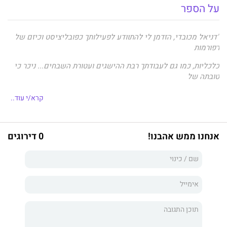
על הספר
"דניאל מכובדי, הזדמן לי להתוודע לפעילותך כפובליציסט וכיזם של
רפורמות
כלכליות, כמו גם לעבודתך רבת ההישגים ועטורת השבחים... ניכר כי
טובתה של
מדינת ישראל, כלכלתה ושגשוגה נמצאים בראש מעייניך. היה ברוך
".
קרא/י עוד..
ראובן ריבלין
, נשיא המדינה לשעבר
אנחנו ממש אהבנו!
0 דירוגים
"החומרים שלכם מרתקים, ממוקדים ומנתחים כראוי את האירועים...
אכן, כלכלה
חופשית ודמוקרטיה אמיתית צועדות יד ביד, והן גם יובילו לשלום
אמת".
שמעון פרס
, נשיא המדינה לשעבר