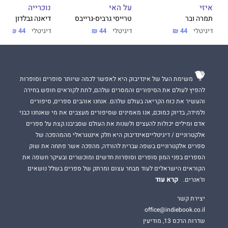
על האי
נוכרייה
איזי
טרייסי גרביס-גרייבס
דיאנה גבלדון
תמרה ובר
דיגיטלי
44 ₪
דיגיטלי
44 ₪
דיגיטלי
44 ₪
משימת העל של אינדיבוק היא לאפשר לכמה שיותר סופרים וסופרות
להפיץ לעולם את הסיפורים והמסרים שלהם, לתת לקוראים חופש בחירה
והעשיר את כוח הקריאה בעולם שלהם. אנחנו אוהבים ספרים, סיפורים
ולמידה, בדיוק כמוכם, אנו מאמינים שסיפורים מעצבים את מי שאנחנו כבני
אדם ומילים יכולות להעצים ולשנות את העולם שסביבנו.קצת על ספרים
אלקטרוניים / דיגיטלייםאינדיבוק היא חלק אינטגראלי מהמהפכה של
ספרים אלקטרוניים בשפה עברית להורדה, מהפכה אשר פתחה את שוק
הספרים בפני המון סופרים וסופרות חדשים ומוכשרים ובעיקר חשפה את
הקוראים הישראלים לעוד מבחר עצום ומרתק של ספרים בשלל נושאים
קרא עוד
וז'אנרים.
יצירת קשר
office@indiebook.co.il
שדרות הרכס 13, מודיעין