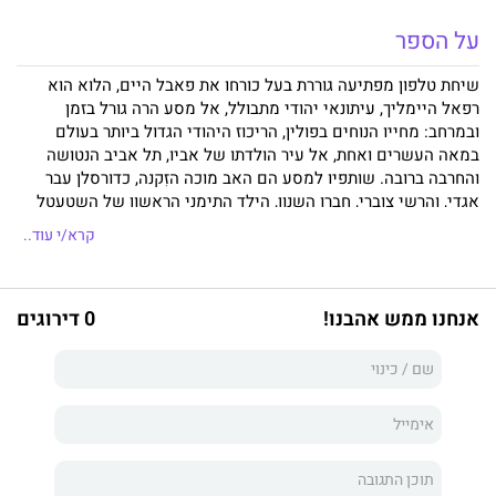
על הספר
שיחת טלפון מפתיעה גוררת בעל כורחו את פאבל היים, הלוא הוא
רפאל היימליך, עיתונאי יהודי מתבולל, אל מסע הרה גורל בזמן
ובמרחב: מחייו הנוחים בפולין, הריכוז היהודי הגדול ביותר בעולם
במאה העשרים ואחת, אל עיר הולדתו של אביו, תל אביב הנטושה
והחרבה ברובה. שותפיו למסע הם האב מוכה הזִקנה, כדורסלן עבר
אגדי, והרשי צוברי, חברו השנון, הילד התימני הראשון של השטעטל
שגדל להיות פוליטיקאי חרדי ציני, חובב ממון ונשים. כשהם מגיעים
קרא/י עוד..
סוף-סוף לארץ המובטחת והמקוללת, מוצא בה רפאל אהבה גורלית
וסוד סודק מוסכמות ומשחרר כאחד. תל אביב הוא רומן שגיבוריו
מובלים ביד נועזת, המתחקה אחר נפתולי היחסים בין בנים לאבותיהם
אנחנו ממש אהבנו!
0 דירוגים
ואחר חיבוטי הזהות היהודית הגברית בין גוף לרוח. זהו סיפור מסע
וסיפור התבגרות מאוחרת גם יחד, המתרחש על בסיס היסטוריה
חלופית של העם היהודי, שלפיה לא התרחשה מעולם השואה
והציונות כָּשלה, ומבקש לקחת את קוראיו לעיר שנעשתה מחלום,
ושמא תשוב ותיעשה חלום. הנס הזה מתאפשר בעזרת כתיבתו
העל-היסטורית ושפתו מרובת הרבדים והייחודית של יאיר חסדיאל,
המערבלת לשון קודש נצחית ועברית עכשווית.