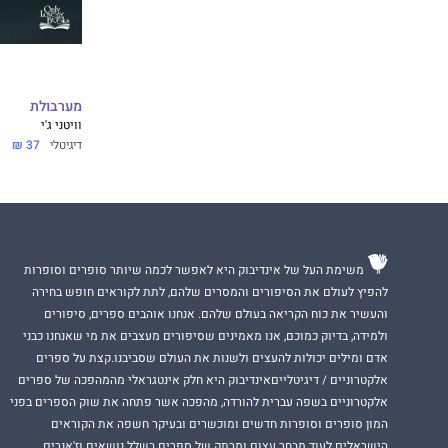
מערבולת
וויטני ג'י
דיגיטלי
37 ₪
משימת העל של אינדיבוק היא לאפשר לכמה שיותר סופרים וסופרות
להפיץ לעולם את הסיפורים והמסרים שלהם, לתת לקוראים חופש בחירה
והעשיר את כוח הקריאה בעולם שלהם. אנחנו אוהבים ספרים, סיפורים
ולמידה, בדיוק כמוכם, אנו מאמינים שסיפורים מעצבים את מי שאנחנו כבני
אדם ומילים יכולות להעצים ולשנות את העולם שסביבנו.קצת על ספרים
אלקטרוניים / דיגיטלייםאינדיבוק היא חלק אינטגראלי מהמהפכה של ספרים
אלקטרוניים בשפה עברית להורדה, מהפכה אשר פתחה את שוק הספרים בפני
המון סופרים וסופרות חדשים ומוכשרים ובעיקר חשפה את הקוראים
הישראלים לעוד מבחר עצום ומרתק של ספרים בשלל נושאים וז'אנרים.