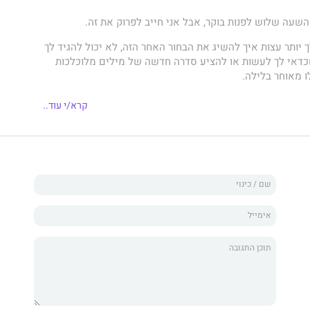
שהשעה שלוש לפנות בוקר, אבל אני חייב לפרוק את זה.
ך יותר עצות איך להשיג את הבחור האחר הזה, לא יכול להגיד לך
דאי לך לעשות או להציע סדרה חדשה של מילים מלוכלכות
 מאוחר בלילה.
 הגעתי לקצה גבול היכולת שלי, ואני יכול להגיד בכנות שלא
קרא/י עוד..
 זה כי אני פאקינג מקנא או כי הייתה לו החוצפה להגיד שהוא
ממני (אני עדיין לא מצליח למצוא את השם שלו ברשימה של
יודע היטב שהוא שוכר את הפרארי, אבל זה סיפור ליום אחר).
בת שהוא, והגבר הטוב יותר תמיד היה מולך...
עולם לא לתת לי הזדמנות כי את מכירה אותי טוב יותר מכולם,
הובונים שקוראים לי
המלך השחצן של ניו יורק
ו
הפלייבוי
הפרוע
י באמת מאמין שעדיף לך להיות עם מישהו אחר, ואני חייב
מדי... אני רק רוצה שתיפרדי ממנו,
בשבילי
.