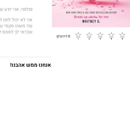
פנלופי, אני יודע 
אני לא יכול לתת ל
עוד משהו סקסי שכ
שכדאי לך לסמס לו
0 דירוגים
כחבר הכי טוב שלך,
מגיע לו אותך.
אני לא אומר את כל
אנחנו ממש אהבנו!
מרוויח יותר כסף 
פורבס 500
, ואני 
הוא לא מי שאת חוש
יש לך כל הסיבות ב
ואת מסכימה עם הצ
של מנהטן
. אבל אנ
לראות אותך.
אני לא מבקש יותר 