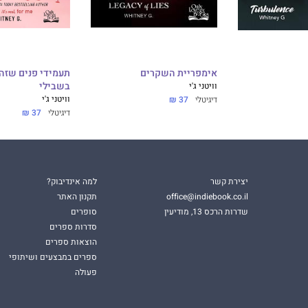
אימפריית השקרים
תעמידי פנים שזה 
וויטני ג'י
בשבילי
וויטני ג'י
דיגיטלי
37 ₪
דיגיטלי
37 ₪
יצירת קשר
למה אינדיבוק?
office@indiebook.co.il
תקנון האתר
שדרות הרכס 13, מודיעין
סופרים
סדרות ספרים
הוצאות ספרים
ספרים במבצעים ושיתופי
פעולה