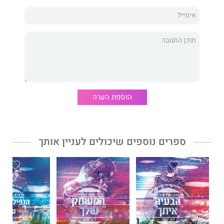
לקיידן ת'אצ'ר יש כל מה שהוא אי פעם רצה.
תואר מהקולג'. נערה. סיכוי לקריירה ב־NFL.
אז למה הוא מרגיש שבכל רגע הכול עלול לחמוק מבין אצבעותיו?
לילי פורד עבדה קשה במשך ארבע השנים האחרונות כדי להתגבר על
פחדיה.
הוספת הערה
על הספקות. על החרדה המזדחלת.
היא חולמת על העתיד שהיא רוצה עבורה ועבור הבחור שהיא אוהבת.
ספרים נוספים שיכולים לעניין אותך
אז למה כשהיא מתבוננת בקיידן נוסע למחנה האימונים, היא מרגישה
שזה מבחן שהיא עלולה לא לעבור?
קיץ אחד בנפרד, ואז זה לנצח...
האם מערכת היחסים שלהם תשרוד את החיים שאחרי סיום
הלימודים, את המעבר לעיר חדשה, ויותר מהכול – האם היא תשרוד
את הפוטבול?