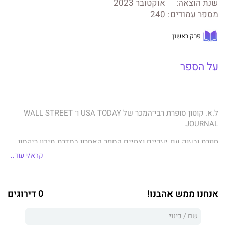
שנת הוצאה:
אוקטובר 2023
מספר עמודים:
240
פרק ראשון
על הספר
ל.א. קוטון סופרת רבי־המכר של USA TODAY ו־ WALL STREET
JOURNAL
חוזרת ובענק עם יעדיים נצחיים הספר האחרון בסדרת תיכון ריקסון.
קרא/י עוד..
מתח... דרמה... חברות... ופוטבול.
אנחנו ממש אהבנו!
0 דירוגים
האם אתם מוכנים למשחק אחד אחרון?