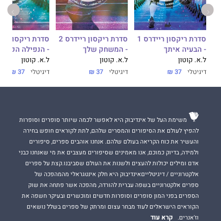
או שמא הבטחותיהם זה לזה הן לא יותר מאשר חלום שלעולם לא
יתגשם?
סדרת ריקסון ריידרס 1
סדרת ריקסון ריידרס 2
סדרת ריקסון ריידרס 4
- הבעיה איתך
- המשחק שלך
- הנפילה הקשה
יעדים נצחיים הוא הספר הסוגר את סדרת תיכון ריקסון, ומכיל פרקי
המשך על כל אחד מגיבורי הסדרה האהובים עליכם.
ל.א. קוטון
ל.א. קוטון
ל.א. קוטון
דיגיטלי
37 ₪
דיגיטלי
37 ₪
דיגיטלי
37 ₪
ממולץ לקרוא לאחר סדרת ריקסון ריידרס.
אזהרת הטורקיזיות: זו עומדת להיות פרידה קשה.
משימת העל של אינדיבוק היא לאפשר לכמה שיותר סופרים וסופרות
להפיץ לעולם את הסיפורים והמסרים שלהם, לתת לקוראים חופש בחירה
והעשיר את כוח הקריאה בעולם שלהם. אנחנו אוהבים ספרים, סיפורים
ולמידה, בדיוק כמוכם, אנו מאמינים שסיפורים מעצבים את מי שאנחנו כבני
אדם ומילים יכולות להעצים ולשנות את העולם שסביבנו.קצת על ספרים
אלקטרוניים / דיגיטלייםאינדיבוק היא חלק אינטגראלי מהמהפכה של
ספרים אלקטרוניים בשפה עברית להורדה, מהפכה אשר פתחה את שוק
הספרים בפני המון סופרים וסופרות חדשים ומוכשרים ובעיקר חשפה את
הקוראים הישראלים לעוד מבחר עצום ומרתק של ספרים בשלל נושאים
קרא עוד
וז'אנרים.