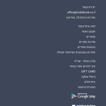
יצירת קשר
office@indiebook.co.il
שדרות הרכס 13, מודיעין
למה אינדיבוק?
תקנון האתר
סופרים
סדרות ספרים
הוצאות ספרים
ספרים במבצעים ושיתופי פעולה
קניה באתר - שו"ת
איך לרכוש ספר באתר
GIFT CARD
ביטול עסקה
אינדיבלוג
הצהרת נגישות