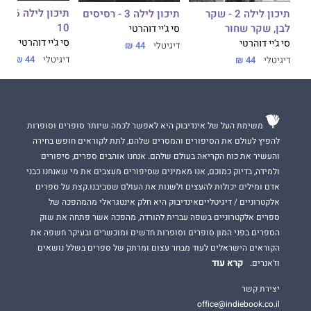
תיכון לי
תיכון לילה 2 - שקר
תיכון לילה 3 - רסיסים
10
לבן, שקר שחור
סי ג'יי דוהרטי
סי ג'יי דוהרטי
סי ג'יי דוהרטי
דיגיטלי
44 ₪
דיגיטלי
44 ₪
דיגיטלי
44 ₪
משימת העל של אינדיבוק היא לאפשר לכמה שיותר סופרים וסופרות
להפיץ לעולם את הסיפורים והמסרים שלהם, לתת לקוראים חופש בחירה
והעשיר את כוח הקריאה בעולם שלהם. אנחנו אוהבים ספרים, סיפורים
ולמידה, בדיוק כמוכם, אנו מאמינים שסיפורים מעצבים את מי שאנחנו כבני
אדם ומילים יכולות להעצים ולשנות את העולם שסביבנו.קצת על ספרים
אלקטרוניים / דיגיטלייםאינדיבוק היא חלק אינטגראלי מהמהפכה של
ספרים אלקטרוניים בשפה עברית להורדה, מהפכה אשר פתחה את שוק
הספרים בפני המון סופרים וסופרות חדשים ומוכשרים ובעיקר חשפה את
הקוראים הישראלים לעוד מבחר עצום ומרתק של ספרים בשלל נושאים
קרא עוד
וז'אנרים.
יצירת קשר
office@indiebook.co.il