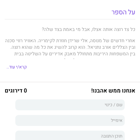
על הספר
כל צד רוצה אותה אצלו, אבל מי באמת בצד שלה?
אחרי חדשים של מנוסה, אלי שרידן חוזרת לקימריה. האוויר רווי סכנה
ובין הצללים אורב נתניאל. הוא קרוב להשיג את כל מה שהוא רוצה.
בין המשפחות היריבות מתחולל מאבק אדירים על השליטה בבית
הספר, ובמרכז הסערה עמודת אלי. כל צד רוצה בה, והיא יודעת
שנתניאל יעשה כל דבר כדי להעביר אותה לצד שלו.
קרא/י עוד..
חבריה ניצבים לצדה. הם מוכנים אפילו למות למענה. אבל איך תוכל
לחיות אם משהו יקרה לאחד מהם?
אנחנו ממש אהבנו!
0 דירוגים
המאבק נמשך ורק צד אחד יוכל לנצח.
זהו הספר הרביעי בסדרת
תיכון לילה
, שתורגמה לכ-20 שפות, זכתה
להצלחה ברחבי העולם וקנתה לה מעריצים רבים גם בישראל.