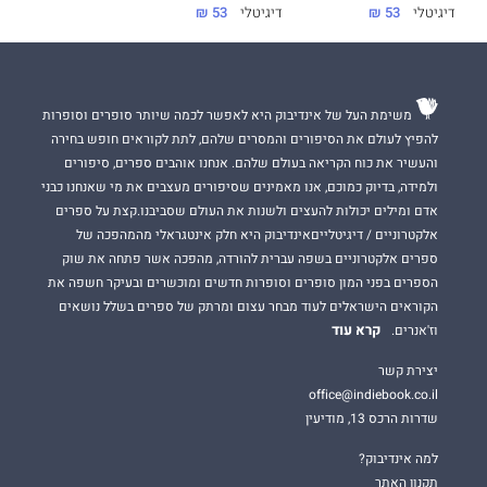
דיגיטלי
53 ₪
דיגיטלי
53 ₪
משימת העל של אינדיבוק היא לאפשר לכמה שיותר סופרים וסופרות
להפיץ לעולם את הסיפורים והמסרים שלהם, לתת לקוראים חופש בחירה
והעשיר את כוח הקריאה בעולם שלהם. אנחנו אוהבים ספרים, סיפורים
ולמידה, בדיוק כמוכם, אנו מאמינים שסיפורים מעצבים את מי שאנחנו כבני
אדם ומילים יכולות להעצים ולשנות את העולם שסביבנו.קצת על ספרים
אלקטרוניים / דיגיטלייםאינדיבוק היא חלק אינטגראלי מהמהפכה של
ספרים אלקטרוניים בשפה עברית להורדה, מהפכה אשר פתחה את שוק
הספרים בפני המון סופרים וסופרות חדשים ומוכשרים ובעיקר חשפה את
הקוראים הישראלים לעוד מבחר עצום ומרתק של ספרים בשלל נושאים
קרא עוד
וז'אנרים.
יצירת קשר
office@indiebook.co.il
שדרות הרכס 13, מודיעין
למה אינדיבוק?
תקנון האתר