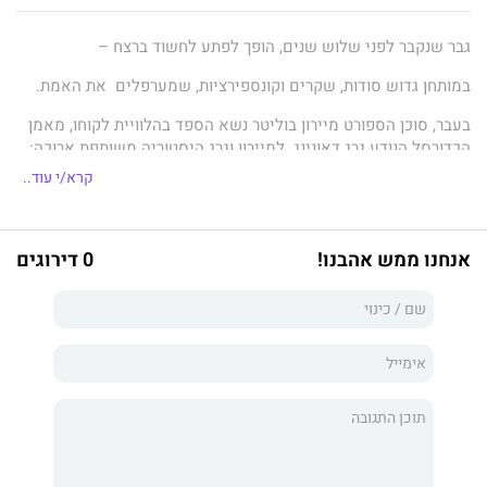
גבר שנקבר לפני שלוש שנים, הופך לפתע לחשוד ברצח –
במותחן גדוש סודות, שקרים וקונספירציות, שמערפלים את האמת.
בעבר, סוכן הספורט מיירון בוליטר נשא הספד בהלוויית לקוחו, מאמן
הכדורסל הנודע גרג דאונינג. למיירון וגרג היסטוריה משותפת ארוכה:
תחילה כיריבים אישיים מרים, ובהמשך כשותפים עסקיים.
קרא/י עוד..
מאז מיירון המשיך הלאה – עד לרגע שבו שני סוכנים פדרליים
נכנסים למשרדו ודורשים לדעת היכן גרג נמצא. לדבריהם, גרג בחיים,
והוא חשוד עיקרי בזירת רצח כפול. מיירון ההמום זקוק לתשובות.
אנחנו ממש אהבנו!
0 דירוגים
יחד עם וין, חבר ועמית ותיק, השניים יוצאים לחפש אחר האמת. אלא
שככל שהם חושפים פרטים חדשים על עולמו של גרג, כך עולמם
שלהם נעשה מסוכן יותר.
הרלן קובן הוא סופר רבי־מכר #1 של הניו יורק טיימס, ומהסופרים
המובילים בעולם. ספרי המתח שלו פורסמו ב־46 שפות, היו רבי־מכר
ביותר מ־12 מדינות, ונמכרו ב־6 מיליון עותקים. סדרת "מיירון בוליטר"