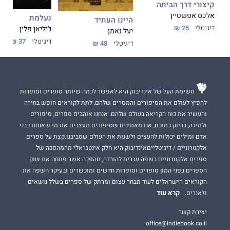
קיצורי דרך הביתה
אלכס אפשטיין
נעלמת
היינו העתיד
דיגיטלי
25 ₪
ג'יליאן פלין
יעל נאמן
דיגיטלי
37 ₪
דיגיטלי
48 ₪
משימת העל של אינדיבוק היא לאפשר לכמה שיותר סופרים וסופרות
להפיץ לעולם את הסיפורים והמסרים שלהם, לתת לקוראים חופש בחירה
והעשיר את כוח הקריאה בעולם שלהם. אנחנו אוהבים ספרים, סיפורים
ולמידה, בדיוק כמוכם, אנו מאמינים שסיפורים מעצבים את מי שאנחנו כבני
אדם ומילים יכולות להעצים ולשנות את העולם שסביבנו.קצת על ספרים
אלקטרוניים / דיגיטלייםאינדיבוק היא חלק אינטגראלי מהמהפכה של
ספרים אלקטרוניים בשפה עברית להורדה, מהפכה אשר פתחה את שוק
הספרים בפני המון סופרים וסופרות חדשים ומוכשרים ובעיקר חשפה את
הקוראים הישראלים לעוד מבחר עצום ומרתק של ספרים בשלל נושאים
קרא עוד
וז'אנרים.
יצירת קשר
office@indiebook.co.il