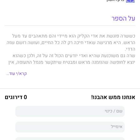
על הספר
כששרה פוגשת את אדי הקליק הוא מיידי והם מתאהבים עד מעל
הראש. היא מרגישה שאדי חיכה רק לה כל החיים, ועושה רושם שזה
הדדי.
שרה גם משוכנעת שהיא ואדי יודעים הכול זה על זה, ולכן כשהוא
יוצא לחופשה שהוזמנה מראש ומבטיח שיתקשר מנמל התעופה, אין
לה שום סיבה לפקפק בדבריו.
קרא/י עוד..
אבל הוא לא מתקשר.
חבריה של שרה אומרים לה לשכוח ממנו, אבל היא לא מסוגלת. היא
יודעת שמשהו קרה. חייב להיות הסבר כלשהו להיעלמות, והיא נחושה
לגלות מהו.
אנחנו ממש אהבנו!
0 דירוגים
תחזור אלי
הוא רומן מותח ומתוק כאחד, עם עלילה שמתפתלת שוב
ושוב לכיוונים מפתיעים במיוחד.
רוזי וולש
מספרת לנו סיפור סוחף
על ההשלכות הטמונות בשמירת סודות ועל היכולת להשתחרר מהעבר
שלא מפסיק לרדוף אותנו.