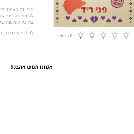
מבין כל האחים לבי
לטיפול בענייני המ
בדרכיו הגרועות של
לבילי יש עבודה טוב
0 דירוגים
עם סקרלט סנט קליי
הברזל', שכבר לקח 
שסקרלט ברחה מהב
וינסטון. מה שבילי
סקרלט מייצגת את 
אנחנו ממש אהבנו!
הוא באמת יוכל לה
תזדקן איתי מאת סו
בחור שיש לו תוכני
זה הספר השביעי בס
להיקרא כספר בודד
לשנת 2019' של אתר 'גודרידס'.