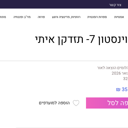
צור קשר
אמנויות
ספרות רומנטית
רוחניות, מדיטציה ורוגע
פרוזה
מד"ב ופנטזיה
מתח 
7- תזדקן איתי
לומים הוצאה לאור
אר 2026
32
35 ₪
ה לסל
הוספה למועדפים