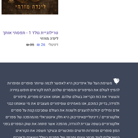
טרילוגיית גולד 1 - תפסתי אותך
לינדה מזרחי
דיגיטלי
26 ₪
35 ₪
משימת העל של אינדיבוק היא לאפשר לכמה שיותר סופרים וסופרות
להפיץ לעולם את הסיפורים והמסרים שלהם, לתת לקוראים חופש בחירה
והעשיר את כוח הקריאה בעולם שלהם. אנחנו אוהבים ספרים, סיפורים
ולמידה, בדיוק כמוכם, אנו מאמינים שסיפורים מעצבים את מי שאנחנו כבני
אדם ומילים יכולות להעצים ולשנות את העולם שסביבנו.קצת על ספרים
אלקטרוניים / דיגיטלייםאינדיבוק היא חלק אינטגראלי מהמהפכה של ספרים
אלקטרוניים בשפה עברית להורדה, מהפכה אשר פתחה את שוק הספרים בפני
המון סופרים וסופרות חדשים ומוכשרים ובעיקר חשפה את הקוראים
הישראלים לעוד מבחר עצום ומרתק של ספרים בשלל נושאים וז'אנרים.