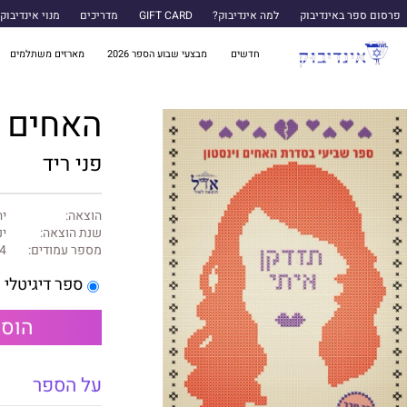
פרסום ספר באינדיבוק
למה אינדיבוק?
GIFT CARD
מדריכים
מנוי אינדיבוק
חדשים
מבצעי שבוע הספר 2026
מארזים משתלמים
האחים וינסטון 
פני ריד
הוצאה:
יה
שנת הוצאה:
ינו
מספר עמודים:
4
ספר דיגיטלי
הוספ
על הספר