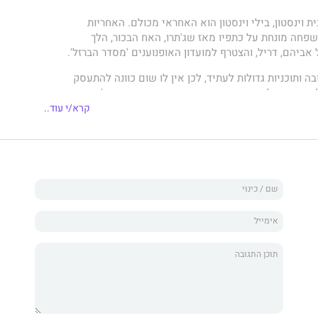
ת וינסטון, בילי וינסטון הוא האחראי מכולם. האחריות
שפחה מונחת על כתפיו מאז שג'תרו, האח הבכור, הלך
 אביהם, דריל, והצטרף למועדון האופנוענים 'מסדר הברזל'.
ה ותוכניות גדולות לעתיד, לכן אין לו שום כוונה להתעסק
ר, בתו של רייזר דנינגס, נשיא מועדון האופנועים 'מסדר
ממנו שני אנשים משמעותיים בחייו. יום אחד בילי מגלה
קרא/י עוד..
ית והקימה לה מאהל ללא רשות בשטח של משפחת
 באמת רוצה לעשות זה לזרוק אותה משם לכל הרוחות.
כל מה שהוא מתעב, אך היא רק נערה, ולגמרי לבדה, האם
פנות כתף קרה לסבל שלה?
פרת רבי המכר פני ריד הוא רומן שובה לב על אהבה בין
ות גדולות לבין בחורה שרק עסוקה בהישרדות.
דרת האחים וינסטון. כל ספר עומד בפני עצמו ויכול
. הספר היה מועמד לפרס 'הספר הרומנטי הטוב ביותר