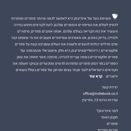
משימת העל של אינדיבוק היא לאפשר לכמה שיותר סופרים וסופרות
להפיץ לעולם את הסיפורים והמסרים שלהם, לתת לקוראים חופש בחירה
והעשיר את כוח הקריאה בעולם שלהם. אנחנו אוהבים ספרים, סיפורים
ולמידה, בדיוק כמוכם, אנו מאמינים שסיפורים מעצבים את מי שאנחנו כבני
אדם ומילים יכולות להעצים ולשנות את העולם שסביבנו.קצת על ספרים
אלקטרוניים / דיגיטלייםאינדיבוק היא חלק אינטגראלי מהמהפכה של
ספרים אלקטרוניים בשפה עברית להורדה, מהפכה אשר פתחה את שוק
הספרים בפני המון סופרים וסופרות חדשים ומוכשרים ובעיקר חשפה את
הקוראים הישראלים לעוד מבחר עצום ומרתק של ספרים בשלל נושאים
קרא עוד
וז'אנרים.
יצירת קשר
office@indiebook.co.il
שדרות הרכס 13, מודיעין
למה אינדיבוק?
תקנון האתר
סופרים
סדרות ספרים