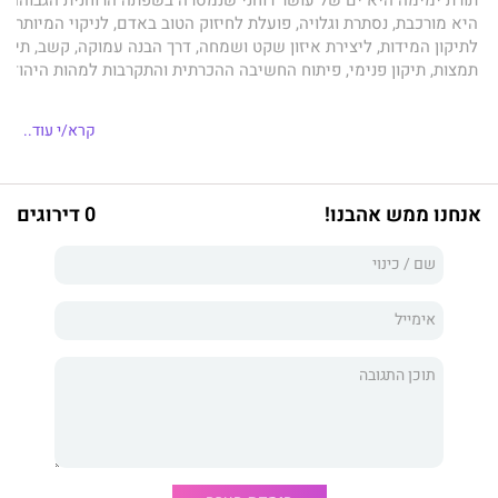
היא מורכבת, נסתרת וגלויה, פועלת לחיזוק הטוב באדם, לניקוי המיותר,
לתיקון המידות, ליצירת איזון שקט ושמחה, דרך הבנה עמוקה, קשב, תיחום
תמצות, תיקון פנימי, פיתוח החשיבה ההכרתית והתקרבות למהות היהודית
* * *
קרא/י עוד..
תורת ימימה, יצירה מוגנת הנפוצה כיום בקרב עשרות אלפי תלמידים בכל
טהורה ומבורכת, ים של עושר רוחני, נמסרה לתלמידיה בשפתה הרוחנית ה
אנחנו ממש אהבנו!
0 דירוגים
תורת ימימה מורכבת, נסתרת וגלויה פועלת לחיזוק הטוב באדם, לניקוי המ
ליצירת איזון פנימי, שקט שמחה ואחווה, דרך הבנה עמוקה, קשב, תיחום,
היהודית.
הספר "תורת ימימה", נערך על ידי בנה ישי אביטל, ללא תוספות וללא פי
זהו ספר חמישי בסדרת ספרי תורת ימימה.
הספר "תורת ימימה – ספר חמישי שיעורי ימימה לנשים" יסיע ב"ה ללו
בלימודו ובקבלת השפע הטמון בו.
יחד עם זאת, החשוב ביותר הוא ישום החומר, כדברי ימימה אביטל זצ"ל:
"...הבנה – יישום – תוצאה."