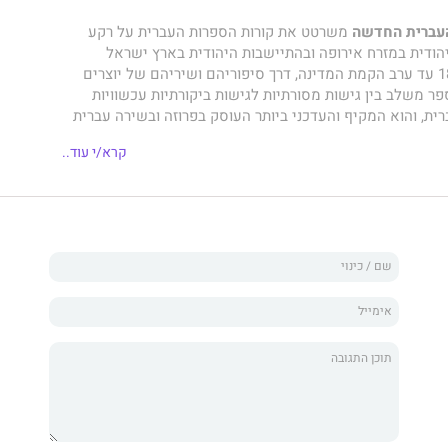
העברית החדשה
משרטט את קורות הספרות העברית על רקע
הודית במזרח אירופה ובהתיישבות היהודית בארץ ישראל
מאמצע המאה ה־18 עד ערב הקמת המדינה, דרך סיפוריהם ושיריהם של יוצרים
ספר משלב בין גישות מסורתיות לגישות ביקורתיות עכשוויות
ת, והוא המקיף והעדכני ביותר העוסק בפרוזה ובשירה עברית
בת־ערך לקוראי הספרות העברית ולחוקריה.
קרא/י עוד..
 ועוסק בצמיחתו של מרכז ספרותי־משכילי בגרמניה ובמזרח
 בכתביהם של משה מנדלסון, נפתלי הרץ־וייזל, אברהם מאפו,
 ויוצרים נוספים. הכרך עוסק גם בכתיבתן של נשים בתקופת
פּוּרגוֹ.
ות הרוחניים של ספרות התחייה, מנדלי מוכר ספרים, אחד העם
בסקי, ודן גם במשוררי התחייה חיים נחמן ביאליק ושאול