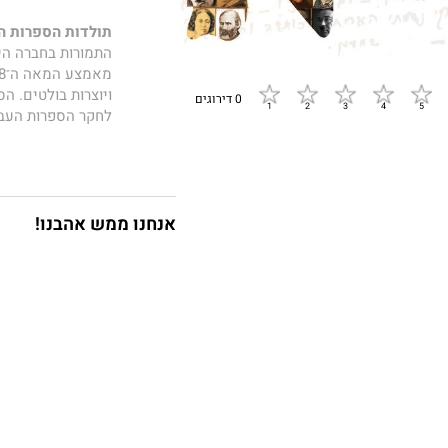
תולדות הספרות 
התמורות בחברה הי
ויוצרות בולטים. ה
0 דירוגים
לחקר הספרות העברי
לדורותיה, תרומה ר
כרך א
פותח ברמח"ל
אנחנו ממש אהבנו!
אירופה, כולל דיון
יהודה לייב גורדון
ההשכלה, בהן רחל מוֹר
כרך ב
מציג את האב
ומיכה יוסף ברדיצ'
טשרניחובסקי.