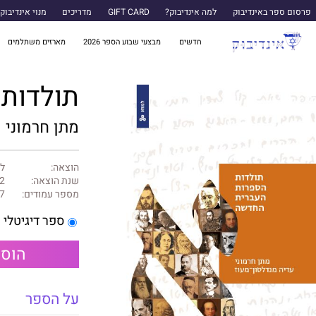
פרסום ספר באינדיבוק
למה אינדיבוק?
GIFT CARD
מדריכים
מנוי אינדיבוק
חדשים
מבצעי שבוע הספר 2026
מארזים משתלמים
תולדות 
מתן חרמוני
הוצאה:
למ
שנת הוצאה:
2
מספר עמודים:
7
ספר דיגיטלי
הוספ
על הספר