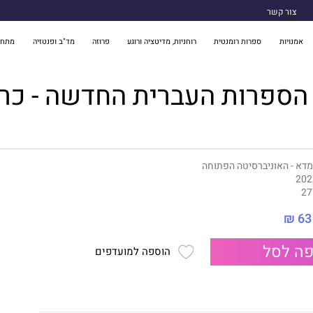
צור קשר
אמנויות
ספרות רומנטית
רוחניות, מדיטציה ורוגע
פרוזה
מד"ב ופנטזיה
מתח 
הספרות העברית החדשה - כר
דא - האוניברסיטה הפתוחה
202
27
63 ₪
ה לסל
הוספה למועדפים