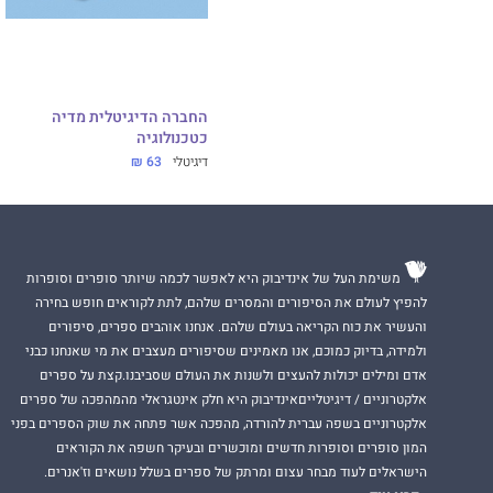
החברה הדיגיטלית מדיה
כטכנולוגיה
דיגיטלי
63 ₪
משימת העל של אינדיבוק היא לאפשר לכמה שיותר סופרים וסופרות
להפיץ לעולם את הסיפורים והמסרים שלהם, לתת לקוראים חופש בחירה
והעשיר את כוח הקריאה בעולם שלהם. אנחנו אוהבים ספרים, סיפורים
ולמידה, בדיוק כמוכם, אנו מאמינים שסיפורים מעצבים את מי שאנחנו כבני
אדם ומילים יכולות להעצים ולשנות את העולם שסביבנו.קצת על ספרים
אלקטרוניים / דיגיטלייםאינדיבוק היא חלק אינטגראלי מהמהפכה של ספרים
אלקטרוניים בשפה עברית להורדה, מהפכה אשר פתחה את שוק הספרים בפני
המון סופרים וסופרות חדשים ומוכשרים ובעיקר חשפה את הקוראים
הישראלים לעוד מבחר עצום ומרתק של ספרים בשלל נושאים וז'אנרים.