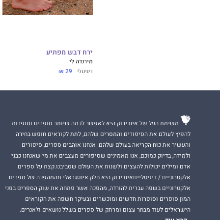
ירח דבש מפתיע
מירנדה לי
דיגיטלי
29 ₪
משימת העל של אינדיבוק היא לאפשר לכמה שיותר סופרים וסופרות
להפיץ לעולם את הסיפורים והמסרים שלהם, לתת לקוראים חופש בחירה
והעשיר את כוח הקריאה בעולם שלהם. אנחנו אוהבים ספרים, סיפורים
ולמידה, בדיוק כמוכם, אנו מאמינים שסיפורים מעצבים את מי שאנחנו כבני
אדם ומילים יכולות להעצים ולשנות את העולם שסביבנו.קצת על ספרים
אלקטרוניים / דיגיטלייםאינדיבוק היא חלק אינטגראלי מהמהפכה של ספרים
אלקטרוניים בשפה עברית להורדה, מהפכה אשר פתחה את שוק הספרים בפני
המון סופרים וסופרות חדשים ומוכשרים ובעיקר חשפה את הקוראים
הישראלים לעוד מבחר עצום ומרתק של ספרים בשלל נושאים וז'אנרים.