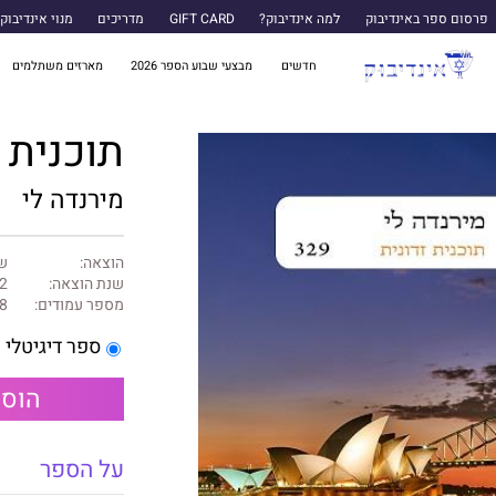
פרסום ספר באינדיבוק
למה אינדיבוק?
GIFT CARD
מדריכים
מנוי אינדיבוק
חדשים
מבצעי שבוע הספר 2026
מארזים משתלמים
תוכנית ז
מירנדה לי
הוצאה:
של
שנת הוצאה:
2
מספר עמודים:
8
ספר דיגיטלי
הוספ
על הספר