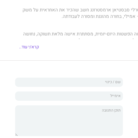
רלי סבסטיאן ארמסטרונג חשב שהכיר את האחראית על משק
– אמילי, בחורה מהוגנת ומסורה לעבודתה.
 הפשטות היום-יומית, מסתתרת אישה מלאת תשוקה, נחושה
מלואם – ומאוהבת במעסיק שלה.
קרא/י עוד..
לו את מכתב התפטרותה, סירב סבסטיאן להשלים עם רצונה
שהיה רגיל להשיג את מבוקשו בדרכו שלו – ובעיקר עם נשים –
 להשאיר אותה לצידו, לפקודתו, ובמיטתו!