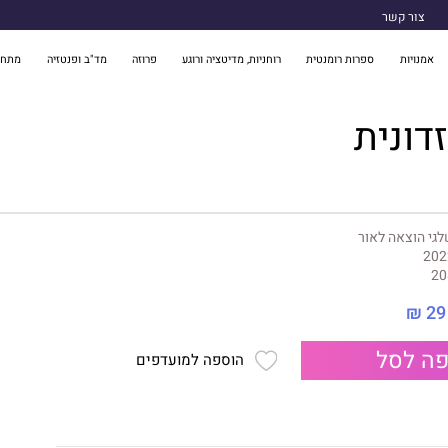
צור קשר
אמנויות
ספרות רומנטית
רוחניות, מדיטציה ורוגע
פרוזה
מד"ב ופנטזיה
מתח 
דונית
גי הוצאה לאור
202
20
29 ₪
ה לסל
הוספה למועדפים