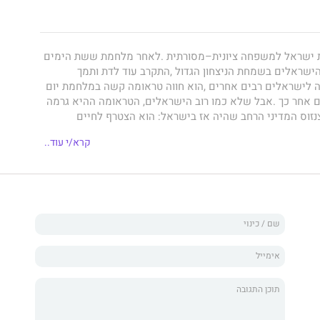
קרא/י עוד..
‭ ‬עוקב‭ ‬ההיסטוריון‭ ‬אבי‭ ‬שילון‭ ‬אחר‭ ‬חייו‭ ‬ופעילותו‭ ‬של‭ ‬יוסי‭ ‬ביילין,
‬יותר‭ ‬של‭ ‬התהליכים‭ ‬המדיניים‭ ‬שישראל‭ ‬היתה‭ ‬מעורבת‭ ‬בהם‭ ‬בסוף‭ ‬המאה ה-20