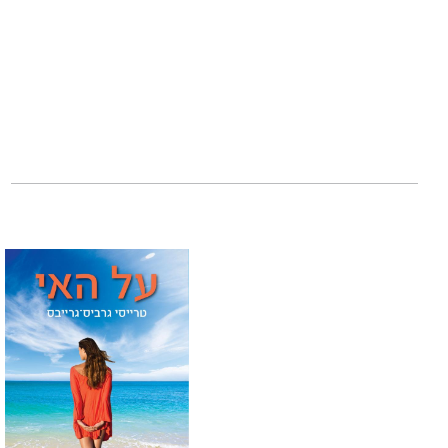
‬בישראל‭ ‬בארבעת‭ ‬העשורים‭ ‬האחרונים.
ד"ר‭ ‬אבי‭ ‬שילון
‬הביוגרפיות‭ ‬של‭ ‬Jewish‭ ‬Book‭ ‬Council‭ ‬.
‬פורסם‭ ‬גם‭ ‬בהוצאת‭ ‬Rowman‮ ‬&‮. ‬Littlefield‭.‬‭ ‬‬שילון‭ ‬כותב‭ ‬מאמרים‭ ‬לעיתון‭ ‬‮"‬הארץ‮"‬‭.‬‬‬‬‬‬‬‬‬‬‬‬‬‬‬‬‬‬‬‬‬‬‬‬‬‬‬‬‬‬‬‬‬‬‬‬‬‬‬‬‬‬‬‬‬‬‬‬‬‬‬‬‬‬‬‬‬‬‬‬‬‬‬‬‬‬‬‬‬‬‬‬‬