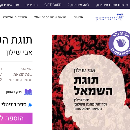
פרסום ספר באינדיבוק
למה אינדיבוק?
GIFT CARD
מדריכים
מנוי אינדיבוק
חדשים
מבצעי שבוע הספר 2026
מארזים משתלמים
תוגת ה
אבי שילון
הוצאה:
כנ
שנת הוצאה:
7
מספר עמודים:
2
פרק ראשון
ספר דיגיטלי
הוספה ל