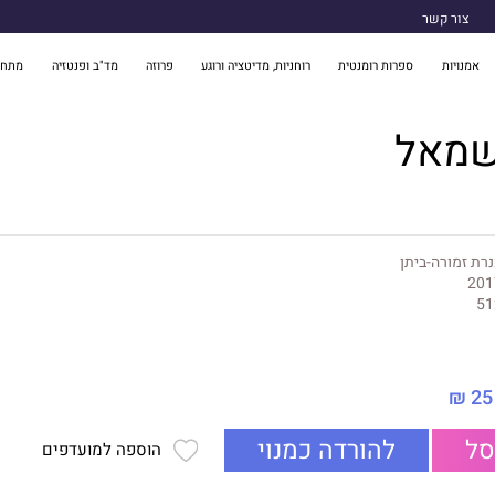
צור קשר
אמנויות
ספרות רומנטית
רוחניות, מדיטציה ורוגע
פרוזה
מד"ב ופנטזיה
מתח 
שמאל
רת זמורה-ביתן
201
51
25 ₪
סל
להורדה כמנוי
הוספה למועדפים