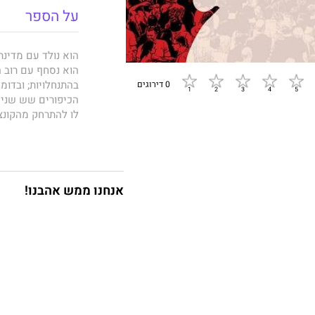
על הספר
0 דירוגים
‬דרכה‭ ‬של‭ ‬ישראל.
בספרו‭ ‬
תוגת‭ ‬השמאל
אנחנו ממש אהבנו!
‬שקיעתם‭ ‬של‭ ‬תהליך‭ ‬השלום‭ ‬ושל‭ ‬מחנה‭ ‬השמאל‭ ‬הליברלי‭ ‬במדינת‭ ‬ישראל.