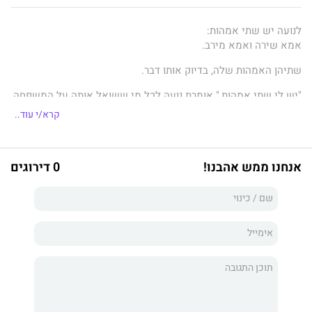
לנועה יש שתי אמהות:
אמא שירה ואמא מירב.
שתיהן האמהות שלה, בדיוק אותו דבר.
"יש לי שתי אמהות," אומרת נועה לכל מי ששואל אותה על המשפחה
שלה.
קרא/י עוד..
"יש לי מזל!"
"אבל לי יש גם אמא - וגם אבא," אמרה לה נטע יום אחד.
"אז... איך זה שלך יש שתי אמהות אבל... אין לך אבא?"
אנחנו ממש אהבנו!
0 דירוגים
כשנועה שאלה את אמא שירה ואת אמא מירב למה אין לה אבא,
ענתה לה אמא מירב:
"אני ושירה שתי נשים שאוהבות אחת את השנייה. אנחנו לסביות,
הכרנו לפני הרבה שנים ועם הזמן, התחתנו."