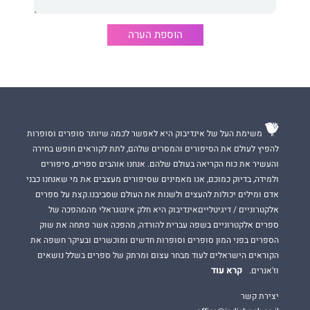
הוספת הערה
משימת העל של אינדיבוק היא לאפשר לכמה שיותר סופרים וסופרות
להפיץ לעולם את הסיפורים והמסרים שלהם, לתת לקוראים חופש בחירה
והעשיר את כוח הקריאה בעולם שלהם. אנחנו אוהבים ספרים, סיפורים
ולמידה, בדיוק כמוכם, אנו מאמינים שסיפורים מעצבים את מי שאנחנו כבני
אדם ומילים יכולות להעצים ולשנות את העולם שסביבנו.קצת על ספרים
אלקטרוניים / דיגיטלייםאינדיבוק היא חלק אינטגראלי מהמהפכה של
ספרים אלקטרוניים בשפה עברית להורדה, מהפכה אשר פתחה את שוק
הספרים בפני המון סופרים וסופרות חדשים ומוכשרים ובעיקר חשפה את
הקוראים הישראלים לעוד מבחר עצום ומרתק של ספרים בשלל נושאים
קרא עוד
וז'אנרים.
יצירת קשר