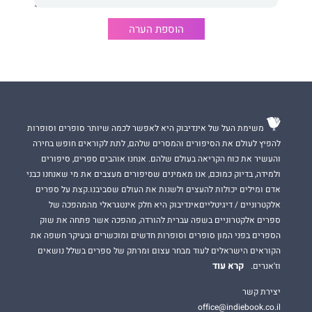
הוספת הערה
משימת העל של אינדיבוק היא לאפשר לכמה שיותר סופרים וסופרות
להפיץ לעולם את הסיפורים והמסרים שלהם, לתת לקוראים חופש בחירה
והעשיר את כוח הקריאה בעולם שלהם. אנחנו אוהבים ספרים, סיפורים
ולמידה, בדיוק כמוכם, אנו מאמינים שסיפורים מעצבים את מי שאנחנו כבני
אדם ומילים יכולות להעצים ולשנות את העולם שסביבנו.קצת על ספרים
אלקטרוניים / דיגיטלייםאינדיבוק היא חלק אינטגראלי מהמהפכה של
ספרים אלקטרוניים בשפה עברית להורדה, מהפכה אשר פתחה את שוק
הספרים בפני המון סופרים וסופרות חדשים ומוכשרים ובעיקר חשפה את
הקוראים הישראלים לעוד מבחר עצום ומרתק של ספרים בשלל נושאים
קרא עוד
וז'אנרים.
יצירת קשר
office@indiebook.co.il