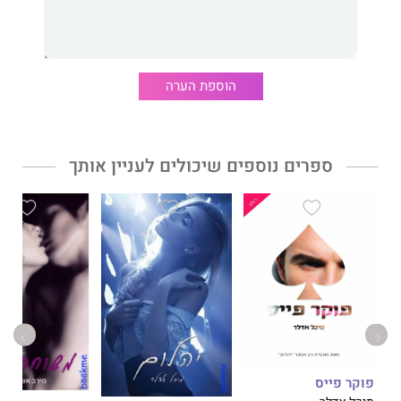
דבר עורכת האתר:
משולש אהבים מייסר ומענג
הוספת הערה
שקשה להסיר ממנו את העיניים ואת הדעת.
קריאה משגעת וכובשת-לב.
ספרים נוספים שיכולים לעניין אותך
פוקר פייס