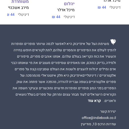
מיכל אדלר
משוחררת
יהלום
דיגיטלי
44 ₪
מירב אשכנזי
מיכל אדלר
דיגיטלי
44 ₪
דיגיטלי
44 ₪
משימת העל של אינדיבוק היא לאפשר לכמה שיותר סופרים וסופרות
להפיץ לעולם את הסיפורים והמסרים שלהם, לתת לקוראים חופש בחירה
והעשיר את כוח הקריאה בעולם שלהם. אנחנו אוהבים ספרים, סיפורים
ולמידה, בדיוק כמוכם, אנו מאמינים שסיפורים מעצבים את מי שאנחנו כבני
אדם ומילים יכולות להעצים ולשנות את העולם שסביבנו.קצת על ספרים
אלקטרוניים / דיגיטלייםאינדיבוק היא חלק אינטגראלי מהמהפכה של
ספרים אלקטרוניים בשפה עברית להורדה, מהפכה אשר פתחה את שוק
הספרים בפני המון סופרים וסופרות חדשים ומוכשרים ובעיקר חשפה את
הקוראים הישראלים לעוד מבחר עצום ומרתק של ספרים בשלל נושאים
קרא עוד
וז'אנרים.
יצירת קשר
office@indiebook.co.il
שדרות הרכס 13, מודיעין