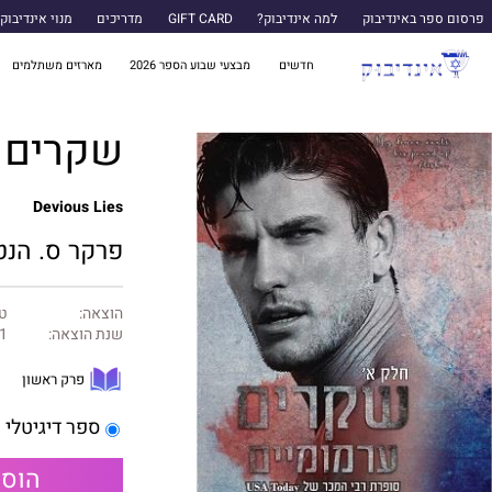
פרסום ספר באינדיבוק
למה אינדיבוק?
GIFT CARD
מדריכים
מנוי אינדיבוק
חדשים
מבצעי שבוע הספר 2026
מארזים משתלמים
שקרים ע
Devious Lies
פרקר ס. הנטי
הוצאה:
טו
שנת הוצאה:
1
פרק ראשון
ספר דיגיטלי
הוספ