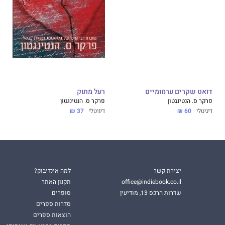
ת שלו בשקט, בידיעה שיש דבר שהוא רוצה יותר מנקמה...
USA TODA
פרקר ס. הנטינגטון
, מגישה לנו סיפור
ה, מלא בנקמה ועם קורטוב של אמונה, שבו האויבים הופכים
דואט שקרים ערמומיים
רעל מתוק
פרקר ס. הנטינגטון
פרקר ס. הנטינגטון
דיגיטלי
60 ₪
דיגיטלי
37 ₪
יצירת קשר
למה אינדיבוק?
office@indiebook.co.il
תקנון האתר
שדרות הרכס 13, מודיעין
סופרים
סדרות ספרים
הוצאות ספרים