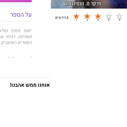
על הספר
6 דירוגים
״ספר ממכר ומלא 
מטורפת. רציתי עו
הספרים האהובים ע
"היא תוכל ליהנו
שברשותה יהיה של
הייתה לי תוכנית מי
אנחנו ממש אהבנו!
שלב ראשון
– להתג
שלב שני
– לשכב א
אבל כשהאורות נדלק