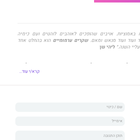
באמוציות. אויבים שהופכים לאוהבים לוהטים ועם כימיה
ד ועוד ועוד מנאש ומאם.
שקרים ערמומיים
הוא בהחלט אחד
ליי השנה.״
ליהי שן
ת מעולמה היפה והמושלם עוד זמן מה. בקרוב מאוד, כל מה
י."
קרא/י עוד..
לוט מאזור החברוּת.
נב לחדרו של ריד.
יתו.
ו, לא היו אלה אותן עיניים כחולות ומוכרות.