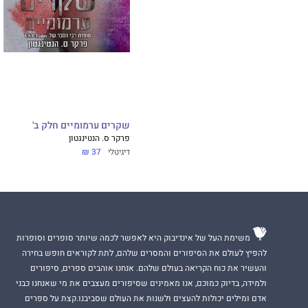
פשוטו כמשמעו.
אסבול את האכזריו
אותי.
סופרת רבי המכר של ה־Y
המתפתח על אש קטנ
שקרים ערמומיים חלק ב'
לאוהבים.
פרקר ס. הנטינגטון
דיגיטלי
37 ₪
משימת העל של אינדיבוק היא לאפשר לכמה שיותר סופרים וסופרות
להפיץ לעולם את הסיפורים והמסרים שלהם, לתת לקוראים חופש בחירה
והעשיר את כוח הקריאה בעולם שלהם. אנחנו אוהבים ספרים, סיפורים
ולמידה, בדיוק כמוכם, אנו מאמינים שסיפורים מעצבים את מי שאנחנו כבני
אדם ומילים יכולות להעצים ולשנות את העולם שסביבנו.קצת על ספרים