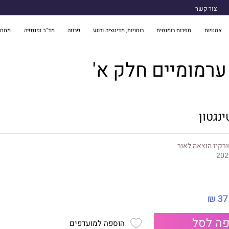
צור קשר
אמנויות
ספרות רומנטית
רוחניות, מדיטציה ורוגע
פרוזה
מד"ב ופנטזיה
מתח 
רמומיים חלק א'
נגטון
רקיז הוצאה לאור
202
37 ₪
ה לסל
הוספה למועדפים