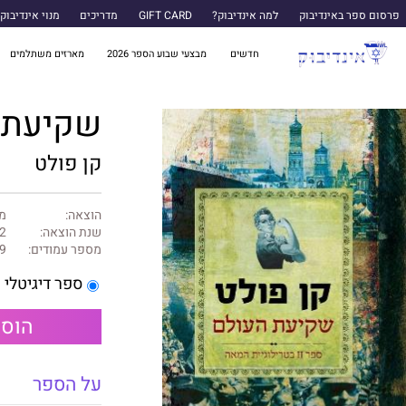
פרסום ספר באינדיבוק
למה אינדיבוק?
GIFT CARD
מדריכים
מנוי אינדיבוק
חדשים
מבצעי שבוע הספר 2026
מארזים משתלמים
שקיעת ה
קן פולט
הוצאה:
מו
שנת הוצאה:
2
מספר עמודים:
9
ספר דיגיטלי
הוספ
על הספר