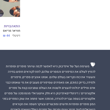
התאהבויות
חוויאר מריאס
דיגיטלי
44 ₪
משימת העל של אינדיבוק היא לאפשר לכמה שיותר סופרים וסופרות
להפיץ לעולם את הסיפורים והמסרים שלהם, לתת לקוראים חופש בחירה
והעשיר את כוח הקריאה בעולם שלהם. אנחנו אוהבים ספרים, סיפורים
ולמידה, בדיוק כמוכם, אנו מאמינים שסיפורים מעצבים את מי שאנחנו כבני
אדם ומילים יכולות להעצים ולשנות את העולם שסביבנו.קצת על ספרים
אלקטרוניים / דיגיטלייםאינדיבוק היא חלק אינטגראלי מהמהפכה של ספרים
אלקטרוניים בשפה עברית להורדה, מהפכה אשר פתחה את שוק הספרים בפני
המון סופרים וסופרות חדשים ומוכשרים ובעיקר חשפה את הקוראים
הישראלים לעוד מבחר עצום ומרתק של ספרים בשלל נושאים וז'אנרים.