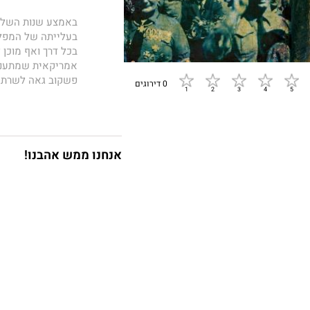
באמצע שנות השלוש
בעלייתה של המפלגה
בכל דרך ואף מוכן ל
אמריקאית שמתעניינ
פשקוב גאה לשרת 
0 דירוגים
שנגלים לעיניו במנה
הסנאטור וזוכה לה
להשפיע מסיפונה ש
אחרים אינם יודעי
השנייה הם נזרקים 
אנחנו ממש אהבנו!
מפליא לארוג סיפור
שטילטלה את חייה
שקיעת העולם
הוא
והשלישי בטרילוגיה