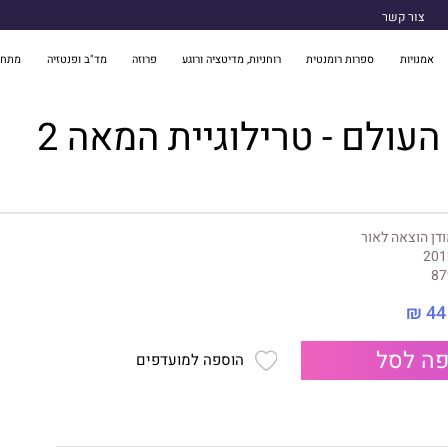
צור קשר
אמנויות
ספרות רומנטית
רוחניות, מדיטציה ורוגע
פרוזה
מד"ב ופנטזיה
מתח 
עולם - טרילוגיית המאה 2
דן הוצאה לאור
201
87
44 ₪
ה לסל
הוספה למועדפים