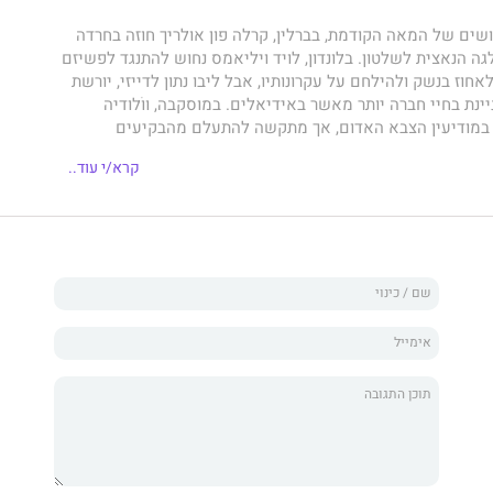
ים של המאה הקודמת, בברלין, קרלה פון אולריך חוזה בחרדה
 הנאצית לשלטון. בלונדון, לויד ויליאמס נחוש להתנגד לפשיזם
אחוז בנשק ולהילחם על עקרונותיו, אבל ליבו נתון לדייזי, יורשת
ת בחיי חברה יותר מאשר באידיאלים. במוסקבה, ווֹלודיה
במודיעין הצבא האדום, אך מתקשה להתעלם מהבקיעים
יגותו של סטאלין. בוושינגטון, וודי דיואר מצטרף אל אביו
קרא/י עוד..
ביט מקרוב במהלכים פוליטיים משפיעים. אחיו צ´אק מעדיף
ל ספינת קרב ובוחר להתגייס לצי. אנשים צעירים אלה ורבים
ם כי העולם כבר החל בשקיעה ארוכה. עם פרוץ מלחמת־העולם
למערבולת של אימה ואובדן - אך גם של אומץ ותקווה.
קן פולט
ים אישיים בתוך מהלכי ההיסטוריה, ויוצר תמונה חיה של תקופה
ם של מיליונים, והסתיימה בתחילתה של המלחמה הקרה.
 הספר השני ב
טרילוגיית המאה
של קן פולט. הספר הראשון
 - נפילת ענקים וקצה הנצח - ראו אור בהוצאת מודן.