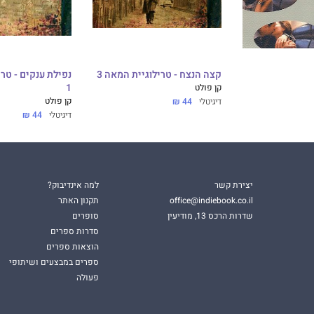
קצה הנצח - טרילוגיית המאה 3
נפילת ענקים - טר
קן פולט
1
קן פולט
דיגיטלי
44 ₪
דיגיטלי
44 ₪
יצירת קשר
למה אינדיבוק?
office@indiebook.co.il
תקנון האתר
שדרות הרכס 13, מודיעין
סופרים
סדרות ספרים
הוצאות ספרים
ספרים במבצעים ושיתופי
פעולה