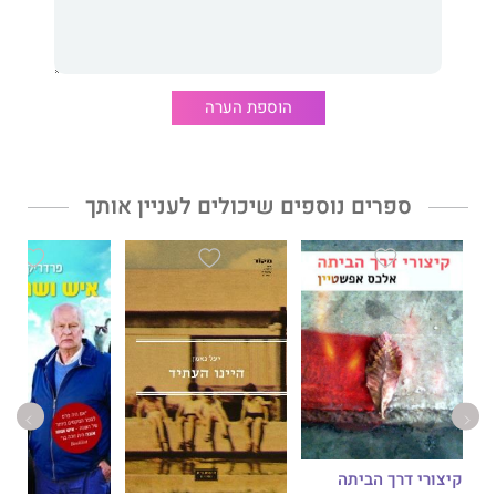
כזאת – מעשית וישירה אך גם פתוחה לכל רוח, רעננה ועשירת רבדים
גם יחד.
משה וינשטוק
הוא איש חינוך ישראלי, בעל תואר ד"ר למחשבת
ישראל מהאוניברסיטה העברית. שימש כיו"ר המזכירות הפדגוגית
הוספת הערה
במשרד החינוך ובמגוון תפקידי הוראה וניהול, ופרסם ספרי עיון ומחקר
בתחום ההגות היהודית וחקר הלמידה.
ספרים נוספים שיכולים לעניין אותך
קיצורי דרך הביתה