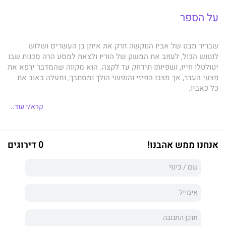
על הספר
שבריר מבט של אביו הנוקשה זורק את איתן בן העשרים ושלוש
לנטוש הכול, לעזוב את המשק של הוריו ולצאת למסע הרה סכנות שבו
יטולטלו חייו, ושפיותו תידחק עד לקצה. הוא מקווה שהמדבר ירפא את
פצעי העבר, אך מצבו הפיזי והנפשי הולך ומסתבך, ומעלה באוב את
כל כאביו.
שפת התהומות
הוא סיפור על אנשים שאינם יודעים כיצד להתמודד
קרא/י עוד..
עם הכרעות היסוד של חייהם: אם להשלים איתן, לנסות לתקן, או
לקרוס תחת משא האשמה. זהו סיפור על אב שבינו לבין בנו ניצבת
חומה בצורה של אי הבנה, על אם שחומה דומה ניצבה אי אז בינה לבין
אנחנו ממש אהבנו!
0 דירוגים
בתה, על חברות נפש שעולה על מוקש של אובדן ומוות, אך גם על
אהבה עמוקה שמשתדלת – לא תמיד בהצלחה – להתגבר על כל
המכשולים שעומדים בדרכה.
שפת התהומות
נכתב מתוך מעמקיה של החברה הישראלית,
מתהומות שבהן ההבחנות שחוצות אותה – בין חילונים ודתיים, נשים
וגברים, מזרחים ואשכנזים, ערבים ויהודים – אינן מפלגות ומסכסכות
אלא מפגישות ומקרבות. לא פלא שגם העברית שבה כתוב הרומן היא