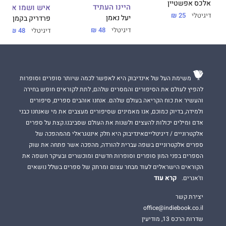
אלכס אפשטיין
היינו העתיד
איש ושמו אובה
דיגיטלי
25 ₪
יעל נאמן
פרדריק בקמן
דיגיטלי
48 ₪
דיגיטלי
48 ₪
משימת העל של אינדיבוק היא לאפשר לכמה שיותר סופרים וסופרות
להפיץ לעולם את הסיפורים והמסרים שלהם, לתת לקוראים חופש בחירה
והעשיר את כוח הקריאה בעולם שלהם. אנחנו אוהבים ספרים, סיפורים
ולמידה, בדיוק כמוכם, אנו מאמינים שסיפורים מעצבים את מי שאנחנו כבני
אדם ומילים יכולות להעצים ולשנות את העולם שסביבנו.קצת על ספרים
אלקטרוניים / דיגיטלייםאינדיבוק היא חלק אינטגראלי מהמהפכה של
ספרים אלקטרוניים בשפה עברית להורדה, מהפכה אשר פתחה את שוק
הספרים בפני המון סופרים וסופרות חדשים ומוכשרים ובעיקר חשפה את
הקוראים הישראלים לעוד מבחר עצום ומרתק של ספרים בשלל נושאים
קרא עוד
וז'אנרים.
יצירת קשר
office@indiebook.co.il
שדרות הרכס 13, מודיעין