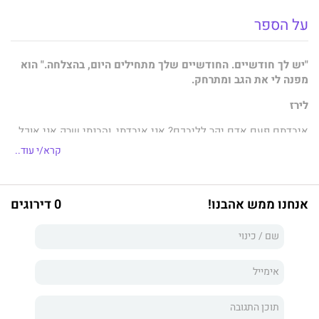
על הספר
"יש לך חודשיים. החודשיים שלך מתחילים היום, בהצלחה." הוא
מפנה לי את הגב ומתרחק.
לירז
איבדתם פעם אדם יקר לליבכם? אני איבדתי, והבנתי שרק אני אוכל
למצוא את האשם. התחלתי עבודה חדשה, הכרתי חברים, אבל לא
קרא/י עוד..
יכולתי לבטוח באף אחד כי שום דבר מזה לא היה אמיתי. הדבר
האמיתי היחיד היה שעון החול שקצב את זמני, והזמן שלי עמד
להיגמר. האם אצליח במשימה?
אנחנו ממש אהבנו!
0 דירוגים
שחר
אני רגיל לעולם של סודות, אני חי בו שנים. מנווט לפעמים החוצה אל
המציאות ושב למסווה. הפעם הרגשתי, לראשונה, שהסודות והשקרים
מתחילים לכלות אותי. איך אפשר לשרוד כך? איך אוכל לבקש אמון
כשאני עצמי מפר אותו? כשהגעתי לעולם הפרסום חשבתי שזה יהיה
פשוט וקל. מי דמיין שכך זה ייגמר?