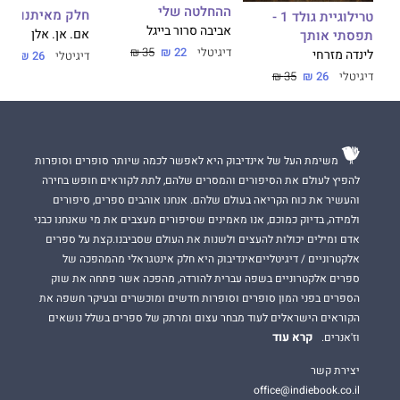
ההחלטה שלי
חלק מאיתנו
טרילוגיית גולד 1 -
אביבה סרור בייגל
אם. אן. אלן
תפסתי אותך
דיגיטלי
22 ₪
35 ₪
לינדה מזרחי
דיגיטלי
26 ₪
35 ₪
דיגיטלי
26 ₪
35 ₪
משימת העל של אינדיבוק היא לאפשר לכמה שיותר סופרים וסופרות
להפיץ לעולם את הסיפורים והמסרים שלהם, לתת לקוראים חופש בחירה
והעשיר את כוח הקריאה בעולם שלהם. אנחנו אוהבים ספרים, סיפורים
ולמידה, בדיוק כמוכם, אנו מאמינים שסיפורים מעצבים את מי שאנחנו כבני
אדם ומילים יכולות להעצים ולשנות את העולם שסביבנו.קצת על ספרים
אלקטרוניים / דיגיטלייםאינדיבוק היא חלק אינטגראלי מהמהפכה של
ספרים אלקטרוניים בשפה עברית להורדה, מהפכה אשר פתחה את שוק
הספרים בפני המון סופרים וסופרות חדשים ומוכשרים ובעיקר חשפה את
הקוראים הישראלים לעוד מבחר עצום ומרתק של ספרים בשלל נושאים
קרא עוד
וז'אנרים.
יצירת קשר
office@indiebook.co.il