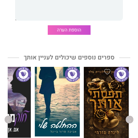
שעון החול
מאת הסופרת
שירן זרביב
שמחי
הוא רומן מתח עכשווי
שבו רב הנסתר על הגלוי. עלילתו מתרכזת במסע האמיץ של הגיבורה
אחר מי שגזל ממנה את החברה הכי טובה שלה. היא מגלה שהדרך
רצופה סודות וסיכונים, אך לא מוותרת.
הוספת הערה
מיום שהיא זוכרת את עצמה שירן אוהבת לספר סיפורים ולכתוב
אותם. לאחרונה התחילה לפרסם בפייסבוק קטעים קצרים והחליטה
להגשים את חלומה מילדות, ולהוציא לאור ספרים.
ספרים נוספים שיכולים לעניין אותך
דבר עורכת האתר:
מפתיע, קצבי ומהנה.