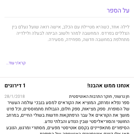
על הספר
לילה אחד, כשהיא מטיילת עם הכלב, אישה רואה שועל נעלם בין
הצללים בפרדס. המחשבה למהר ולשוב הביתה לבעלה ולילדיה
מתחלפת במחשבה חדשה, מפחידה, מסעירה.
"הכלב נעלם אל תוך הלילה. עמדתי שם לבד עם ברכיים שרוטות,
קרא/י עוד..
צועקת 'פלה! פלה! פלההה!', ורציתי גם אני לרוץ אחריו. אחרי השועל.
שהשיער שלי יבלגן את הרוח ושהחמרה תפער מכתשים קטנים תחת
עקבַי. אחצה את הפרדס ואחר כך את שדות החיטה, אצעד בשטחי
אנחנו ממש אהבנו!
1 דירוגים
הבּוּר, אניס את כלבי הבדואים באבן שלופה ואצא מן הצד השני של
הסְפר אל רמלה. שם, באחד המוסכים של הערבים אני אירדם, ובבוקר
חן גרשוני, חוקר התרבות האוטיסטית
28/1/2018
אקום ואתחיל ללמוד מוסכות או מכוניתנות או איך שלא קוראים לזה,
ספר נפלא ומרתק, המוציא את הקוראים למסע בנבכי עולמה העשיר
ולאט־לאט אני אהיה, נגיד, מישהו אחר. הלכתי ורחקתי אל תוך
של הסופרת. ספק מציאות, ספק חלום, הגבולות מתמוססים, וכל פרט
הפרדס..."
מושך את הקוראים אל עבר הרפתקאות חדשות בשולי החיים, במרחב
החושני והסוריאליסטי שבין הנודע והבלתי נודע.
הסיפורים מתאפיינים בקסם אוטיסטי מפעים, מסתורי ומרגש, הנובע
שנת השועל
של
רות עפרוני
מתחילה במפגש אקראי בפרדס שליד