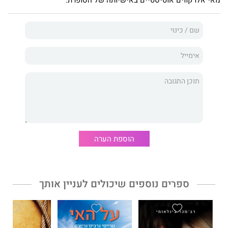
מאי אלו קווים אוטיסטיים באישיותה של הסופרת.
רחובות וממשיכה בנסיעה של כל המשפחה לבוסטון, שם רק הולך
וגובר המתח בין ביוּת לפרא, בין חופש למשפחה: היא מפתחת קראש
על אבא אחד מהגן של הילד, קונה בחנות יד שנייה את המגפיים של
אחותה שמתה, מתפשטת מול שבעה גברים שמציירים אותה בעירום,
הולכת מכות, נפרדת מאמריקה וחוזרת אל הורים, כלבים, ילדים,
אהבות ונעורים.
עפרוני כותבת על מאוויים כמוסים ופנטזיות פרועות, על האבסורד של
רגעי היומיום ועל יופיים העז. היא חושפת את הלכלוך הסודי,
המוכחש, שמצטבר בין הסדקים של מעטה הנורמליות המהוללת,
ובמילותיה הוא מתגלה לעינינו כמטמון מלא חיים, פראי ונפלא.
הוספת הערה
שנת השועל
הוא סיפור רומנטי ואמתי על התבגרות מאוחרת של
אישה־ילדה.
ספרים נוספים שיכולים לעניין אותך
רות עפרוני
, עורכת תכניות טלוויזיה לשעבר, רזה לשעבר ואנרגטית
לשעבר. בימים אלה מלמדת צילום בתיכון ומטפחת בעל, כלבה, גינה,
ארבעה ילדים וכאב־גב.