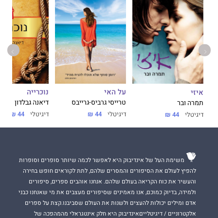
זהו ספרה הראשון, ובעלה מאוד מבקש שלא תקראו אותו.
על האי
נוכרייה
איזי
טרייסי גרביס-גרייבס
דיאנה גבלדון
תמרה ובר
דיגיטלי
44 ₪
דיגיטלי
44 ₪
דיגיטלי
44 ₪
משימת העל של אינדיבוק היא לאפשר לכמה שיותר סופרים וסופרות
להפיץ לעולם את הסיפורים והמסרים שלהם, לתת לקוראים חופש בחירה
והעשיר את כוח הקריאה בעולם שלהם. אנחנו אוהבים ספרים, סיפורים
ולמידה, בדיוק כמוכם, אנו מאמינים שסיפורים מעצבים את מי שאנחנו כבני
אדם ומילים יכולות להעצים ולשנות את העולם שסביבנו.קצת על ספרים
אלקטרוניים / דיגיטלייםאינדיבוק היא חלק אינטגראלי מהמהפכה של