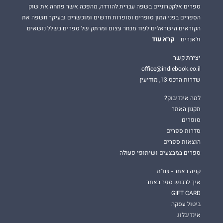
ספרים אלקטרוניים בשפה עברית להורדה, מהפכה אשר פתחה את שוק
הספרים בפני המון סופרים וסופרות חדשים ומוכשרים ובעיקר חשפה את
הקוראים הישראלים לעוד מבחר עצום ומרתק של ספרים בשלל נושאים
קרא עוד
וז'אנרים.
יצירת קשר
office@indiebook.co.il
שדרות הרכס 13, מודיעין
למה אינדיבוק?
תקנון האתר
סופרים
סדרות ספרים
הוצאות ספרים
ספרים במבצעים ושיתופי פעולה
קניה באתר - שו"ת
איך לרכוש ספר באתר
GIFT CARD
ביטול עסקה
אינדיבלוג