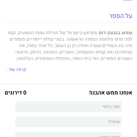
על הספר
שמש בגבעון דום
מתרחש בישראל של תחילת שנות התשעים, קצת
לפני פרוץ מלחמת המפרץ הראשונה. בשני קולות ייחודיים מספרים
איה בת השתיים-עשרה ואחיה דן בן העשר, כל אחד בתורו, את
קורותיהם ואת קורות המשפחה, החברים, השכונה, הרחוב הראשי,
השכנים המוזרים, הווי בית הספר, המכולת השכונתית, המלחמה
שפורצת, האזעקות והמסכות.
קרא/י עוד..
שמש בגבעון דום
עצמו כמוהו כקרנבל מילולי-ייחודי , בו מככבות
אנחנו ממש אהבנו!
0 דירוגים
שלל דמויות מקוריות וצבעוניות, אשר סובבות את הגיבורים, שני אחים
מתבגרים שמתמודדים כל אחד בדרכו עם תהליך ההתבגרות. איה,
נערה רגישה העומדת נבוכה על התפר בין ילדות לבגרות ומנסה לאחוז
בשתי הקצוות: מצד אחד לצמוח, אך בו זמנית לא לאבד את פלא
הילדות ואת הדמיון. "אני מרגישה כל כך קטנה" היא מספרת בגילוי לב
לקוראים, "למרות שאף אחד כבר לא מבחין מתי זה קרה שהפכתי
להיות גדולה בעיניהם. מבעד לזמן אני מנסה למצוא את הרגע הזה