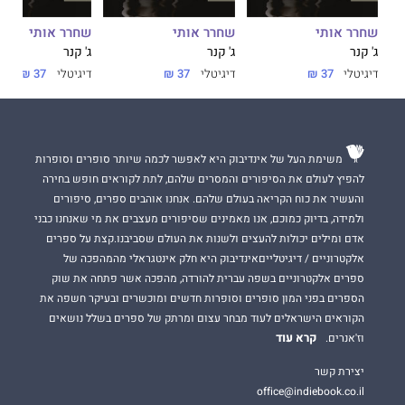
שחרר אותי
שחרר אותי
שחרר אותי
ג' קנר
ג' קנר
ג' קנר
דיגיטלי
37 ₪
דיגיטלי
37 ₪
דיגיטלי
37 ₪
משימת העל של אינדיבוק היא לאפשר לכמה שיותר סופרים וסופרות
להפיץ לעולם את הסיפורים והמסרים שלהם, לתת לקוראים חופש בחירה
והעשיר את כוח הקריאה בעולם שלהם. אנחנו אוהבים ספרים, סיפורים
ולמידה, בדיוק כמוכם, אנו מאמינים שסיפורים מעצבים את מי שאנחנו כבני
אדם ומילים יכולות להעצים ולשנות את העולם שסביבנו.קצת על ספרים
אלקטרוניים / דיגיטלייםאינדיבוק היא חלק אינטגראלי מהמהפכה של
ספרים אלקטרוניים בשפה עברית להורדה, מהפכה אשר פתחה את שוק
הספרים בפני המון סופרים וסופרות חדשים ומוכשרים ובעיקר חשפה את
הקוראים הישראלים לעוד מבחר עצום ומרתק של ספרים בשלל נושאים
קרא עוד
וז'אנרים.
יצירת קשר
office@indiebook.co.il