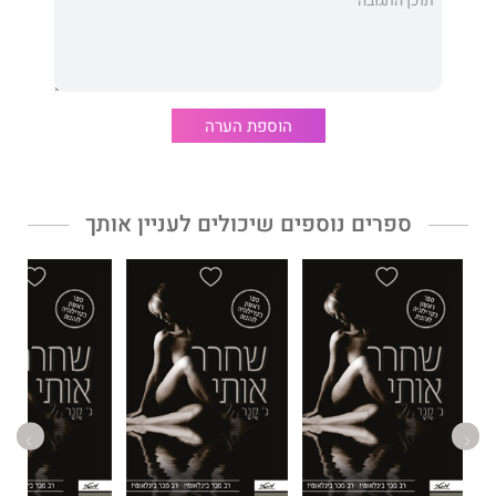
ולא מוצאת. אולי לעולם לא אמצא אותו. "
דן לעומת זאת, נטוע עדיין כולו בילדות, מושפע מסיפורי הקוסמות של
סבו ומנסה להשיב את הסדר לעירו, לנקום במבוגרים ובכל מה שהם
מייצגים ולחולל מהפכה. הוא מספר לקוראים בגילוי לב ש"לפעמים
בשביל שכולם ידעו את האמת צריך לשקר. אני השתמשתי בכל מה
שקוסמים עושים רק כדי שכולם יתעוררו מהאשליה."
הוספת הערה
שמש בגבעון דום
מזמין את הקוראים לצלילה אל עולם מתבגרים
ספרים נוספים שיכולים לעניין אותך
סוער שיש בו אמת ובדיה, המצויים תדיר בתנועה.