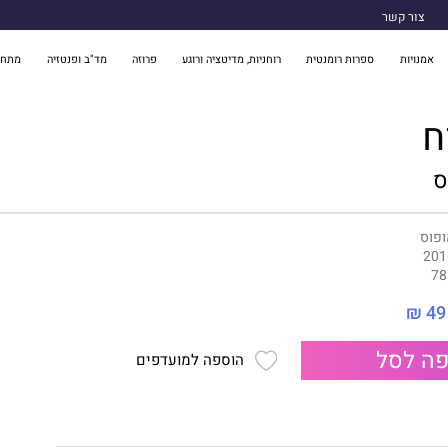
צור קשר
אמנויות
ספרות רומנטית
רוחניות, מדיטציה ורוגע
פרוזה
מד"ב ופנטזיה
מתח 
ח
ס
ופוס
201
78
49 ₪
ה לסל
הוספה למועדפים