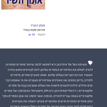
אומן השיר
אורסון סקוט קארד
דיגיטלי
49 ₪
משימת העל של אינדיבוק היא לאפשר לכמה שיותר סופרים וסופרות
להפיץ לעולם את הסיפורים והמסרים שלהם, לתת לקוראים חופש בחירה
והעשיר את כוח הקריאה בעולם שלהם. אנחנו אוהבים ספרים, סיפורים
ולמידה, בדיוק כמוכם, אנו מאמינים שסיפורים מעצבים את מי שאנחנו כבני
אדם ומילים יכולות להעצים ולשנות את העולם שסביבנו.קצת על ספרים
אלקטרוניים / דיגיטלייםאינדיבוק היא חלק אינטגראלי מהמהפכה של ספרים
אלקטרוניים בשפה עברית להורדה, מהפכה אשר פתחה את שוק הספרים בפני
המון סופרים וסופרות חדשים ומוכשרים ובעיקר חשפה את הקוראים
הישראלים לעוד מבחר עצום ומרתק של ספרים בשלל נושאים וז'אנרים.