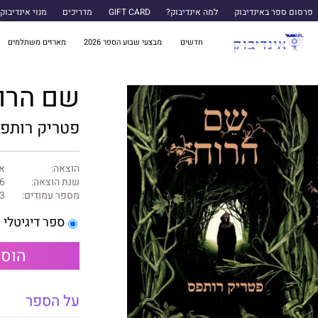
פרסום ספר באינדיבוק
למה אינדיבוק?
GIFT CARD
מדריכים
מנוי אינדיבוק
חדשים
מבצעי שבוע הספר 2026
מארזים משתלמים
שם הרו
פטריק רותפ
הוצאה:
א
שנת הוצאה:
6
מספר עמודים:
3
ספר דיגיטלי
הוספ
על הספר