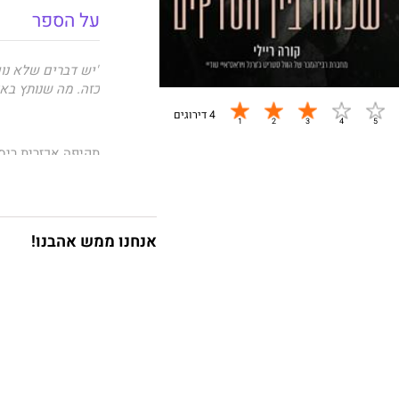
על הספר
"יש דברים שלא נועד
כזה. מה שנותץ באו
4 דירוגים
תקיפה אכזרית ריס
את זיכרונותיה ואי
להחלטה לשים קץ 
אנחנו ממש אהבנו!
בניסיון אחרון לה
אמבר נענית להצעת
חדש.
אבל איך אפשר לתת
חיבוק מאחיה מעורר
ובלתי נשלט?