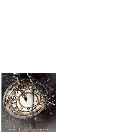
כשבריאן נסוג, חבר
להתגבר על הפחדים
שהוא מעניק לה, אב
מישהי כמוה?
מה שאמבר אינה יו
מעבר למה שהציגה,
ראה מלאכית שכנפי
***
"קורה ריילי כפי ש
ליבכם, בטרם יאח
יצירה נוגעת ללב ש
ספרות שנוגעת