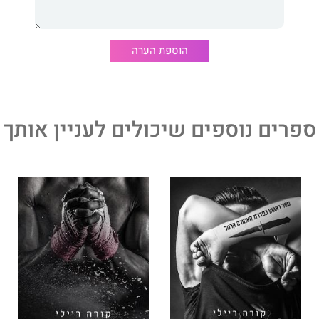
ו הטוב ושותפו לדירה – זאקרי – מגלה נחישות לסייע לה
הוספת הערה
. אט־אט, אמבר מגלה שהיא כמהה לקרבתו ולתחושת הביטחון
ל למה שמישהו כמוהו, גבר שיכול להשיג כל בחורה, ירצה
ספרים נוספים שיכולים לעניין אותך
דעת, הוא שבפעם הראשונה שבה זאק פגש אותה הוא ראה בה
 יותר מאותה בחורה מרוסקת שעליה אחיה בריאן סיפר לו – הוא
ה נשברו, והוא רצה לעזור לה להחלים ולעוף.
לא קראתם עד עכשיו! סיפורם של אמבר וזאקרי ישרוט את נימי
ה אותם מחדש.
שלמה בין הסדקים
הוא לא רק ספר רומנטי, אלא
נרקמה בחוטים שקופים של רגישות ותבונה."