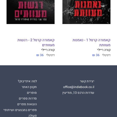
כרה רבה על עבודתה וספריה העפילו לרשימות רבי־המכר
המאפיה הרומנטיות
נולדו לדם
ו־
קאמורה קרטל
, וכן ספרי
מתוק
ו־
כמיהה שברירית
זכו להצלחה מסחררת בעולם ובישראל,
.
קאמורה קרטל 1 - נאמנות
קאמורה קרטל 2 - רגשות
מעוותת
מעוותים
קורה ריילי
קורה ריילי
דיגיטלי
36 ₪
דיגיטלי
36 ₪
יצירת קשר
למה אינדיבוק?
office@indiebook.co.il
תקנון האתר
שדרות הרכס 13, מודיעין
סופרים
סדרות ספרים
הוצאות ספרים
ספרים במבצעים ושיתופי
פעולה