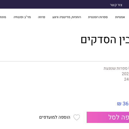
צור קשר
אמנויות
ספרות רומנטית
רוחניות, מדיטציה ורוגע
פרוזה
מד"ב ופנטזיה
מתח 
ין הסדקים
געת
202
24
36 ₪
ה לסל
הוספה למועדפים