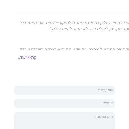
ו להישבר ולכן גם אינם ניתנים לתיקון – לנצח. אני הייתי דבר
תה תקרית, לעולם כבר לא יחזור להיות שלם."
קה את חייה של אמבר. במשך שנים היא נאבקה בשדים שרדפו
ימו על קיומה, אך כעת עמדה על סף ייאוש אשר קירב אותה
קרא/י עוד..
לחייה – דבר שהבטיחה למשפחתה שלא תעשה שוב לעולם.
שתקם, וכדי לתת לאביה מעט נחת מהכאב שממלא את חייהם,
ו לעבור לגור עם אחיה בריאן ולהתחיל בחיים אחרים במקום
 הזדמנות אמיתית לחיים, כשכל מבט מזר אקראי או אפילו
 בה טריגר, זורק אותה לעבר וגורר בעקבותיו התקף חרדה אימתני