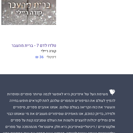
קורה ריילי
זכתה לה
המובילות. סדרות 
הספין־אוף:
פיתוי 
וזה עוד לא נגמר..
נולדו לדם 7 - ברית מהעבר
קורה ריילי
דיגיטלי
36 ₪
משימת העל של אינדיבוק היא לאפשר לכמה שיותר סופרים וסופרות
להפיץ לעולם את הסיפורים והמסרים שלהם, לתת לקוראים חופש בחירה
והעשיר את כוח הקריאה בעולם שלהם. אנחנו אוהבים ספרים, סיפורים
ולמידה, בדיוק כמוכם, אנו מאמינים שסיפורים מעצבים את מי שאנחנו כבני
אדם ומילים יכולות להעצים ולשנות את העולם שסביבנו.קצת על ספרים
אלקטרוניים / דיגיטלייםאינדיבוק היא חלק אינטגראלי מהמהפכה של ספרים