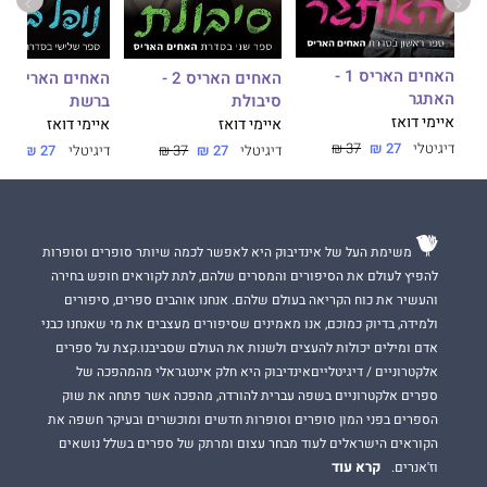
האחים האריס 1 -
- נופל
האחים האריס 2 -
האתגר
סיבולת
ברשת
איימי דואז
איימי דואז
איימי דואז
דיגיטלי
27 ₪
37 ₪
דיגיטלי
27 ₪
37 ₪
דיגיטלי
27 ₪
37 ₪
משימת העל של אינדיבוק היא לאפשר לכמה שיותר סופרים וסופרות
להפיץ לעולם את הסיפורים והמסרים שלהם, לתת לקוראים חופש בחירה
והעשיר את כוח הקריאה בעולם שלהם. אנחנו אוהבים ספרים, סיפורים
ולמידה, בדיוק כמוכם, אנו מאמינים שסיפורים מעצבים את מי שאנחנו כבני
אדם ומילים יכולות להעצים ולשנות את העולם שסביבנו.קצת על ספרים
אלקטרוניים / דיגיטלייםאינדיבוק היא חלק אינטגראלי מהמהפכה של
ספרים אלקטרוניים בשפה עברית להורדה, מהפכה אשר פתחה את שוק
הספרים בפני המון סופרים וסופרות חדשים ומוכשרים ובעיקר חשפה את
הקוראים הישראלים לעוד מבחר עצום ומרתק של ספרים בשלל נושאים
קרא עוד
וז'אנרים.