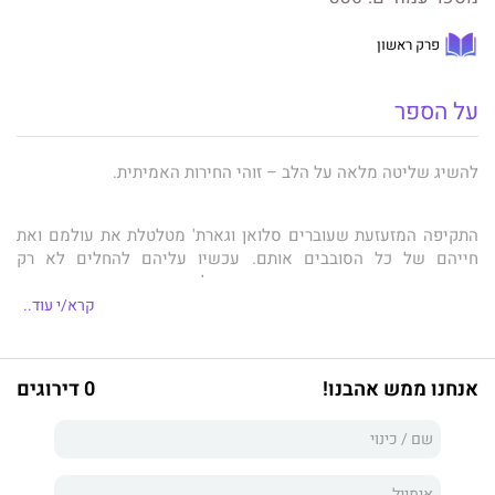
פרק ראשון
על הספר
להשיג שליטה מלאה על הלב – זוהי החירות האמיתית.
התקיפה המזעזעת שעוברים סלואן וגארת' מטלטלת את עולמם ואת
חייהם של כל הסובבים אותם. עכשיו עליהם להחלים לא רק
מהפצעים הפיזיים שהותירה התקיפה, אלא גם מהמשקעים הנפשיים
שאיתם הם צריכים להתמודד.
קרא/י עוד..
כדי לבנות לעצמם עתיד יציב הם חייבים להמשיך הלאה ולהתעמת
אנחנו ממש אהבנו!
0 דירוגים
עם עברם הכואב ועם המכשולים העומדים בדרכם.
האם האהבה תנצח?