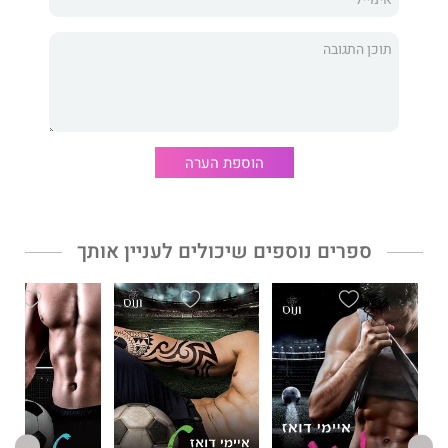
מי מהם ייכנע ומי מהם ישלוט?
״שליטה״
הוא החלק השני בדואט על גארת׳ האריס. קדם לו הספר
"כניעה".
הדואט הזה מרתק בפני עצמו, אבל כדי ליהנות ממנו במלואו, חפשו
את הספרים הראשונים בסדרת האחים האריס: "האתגר", "סיבולת"
הוספת הערה
ו"נופל ברשת".
ספרים נוספים שיכולים לעניין אותך