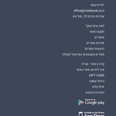
יצירת קשר
office@indiebook.co.il
שדרות הרכס 13, מודיעין
למה אינדיבוק?
תקנון האתר
סופרים
סדרות ספרים
הוצאות ספרים
ספרים במבצעים ושיתופי פעולה
קניה באתר - שו"ת
איך לרכוש ספר באתר
GIFT CARD
ביטול עסקה
אינדיבלוג
הצהרת נגישות