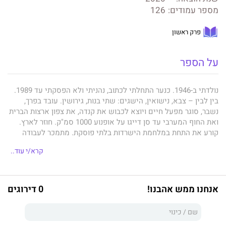
מספר עמודים:
126
פרק ראשון
על הספר
נולדתי ב-1946. כנער התחלתי לכתוב, נהניתי ולא הפסקתי עד 1989.
בין לבין – צבא, נישואין, הישגים: שתי בנות, גירושין. עובד בפרך,
נשבר, סוגר מפעל חיים ויוצא לכבוש את קנדה, את צפון ארצות הברית
ואת החוף המערבי עד סן דייגו על אופנוע 1000 סמ"ק. חוזר לארץ.
קורע את התחת במלחמת הישרדות בלתי פוסקת. מתמכר לעבודה
ומוגדר כ"וורקהוליק" במובן חיובי, אך עם אלכוהול בדם, מהמר. ושורף
קרא/י עוד..
שטרות וגם גשרים. מתרושש עד גיל 70.
אנחנו ממש אהבנו!
0 דירוגים
2016 – פורש מעבודה, פורש מאלכוהול, פורש מהימורים, מגלה את
הסרטן בערמונית. בדו-קרב אכזרי שותת כימותרפיה אני מנצח ומביס
אותו, ועל גווייתו אני חוזר אל הכתיבה וכותב את מעלליו. וכשכך אני
מרגיש - נקי מאלכוהול, נקי מהימורים, נקי מסרטן - אני רותם את