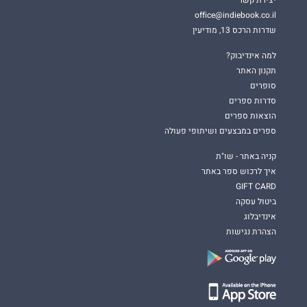
יצירת קשר
office@indiebook.co.il
שדרות הרכס 13, מודיעין
למה אינדיבוק?
תקנון האתר
סופרים
סדרות ספרים
הוצאות ספרים
ספרים במבצעים ושיתופי פעולה
קניה באתר - שו"ת
איך לרכוש ספר באתר
GIFT CARD
ביטול עסקה
אינדיבלוג
הצהרת נגישות