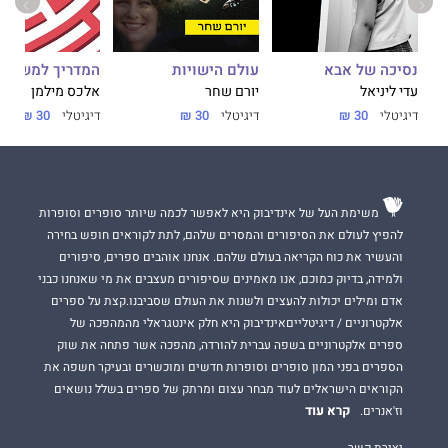
נסיכה של אבא
עולם הישויות
המדריך למשתמ
עדי ליניאל
יורם שחר
אלכס מילמן
דיגיטלי
30 ₪
דיגיטלי
30 ₪
דיגיטלי
30 ₪
משימת העל של אינדיבוק היא לאפשר לכמה שיותר סופרים וסופרות
להפיץ לעולם את הסיפורים והמסרים שלהם, לתת לקוראים חופש בחירה
והעשיר את כוח הקריאה בעולם שלהם. אנחנו אוהבים ספרים, סיפורים
ולמידה, בדיוק כמוכם, אנו מאמינים שסיפורים מעצבים את מי שאנחנו כבני
אדם ומילים יכולות להעצים ולשנות את העולם שסביבנו.קצת על ספרים
אלקטרוניים / דיגיטלייםאינדיבוק היא חלק אינטגראלי מהמהפכה של
ספרים אלקטרוניים בשפה עברית להורדה, מהפכה אשר פתחה את שוק
הספרים בפני המון סופרים וסופרות חדשים ומוכשרים ובעיקר חשפה את
הקוראים הישראלים לעוד מבחר עצום ומרתק של ספרים בשלל נושאים
קרא עוד
וז'אנרים.