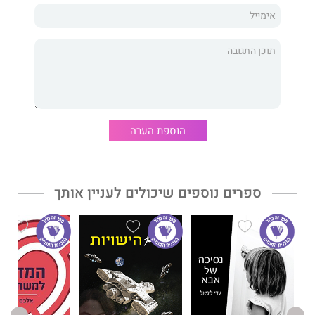
עצמי לעבודה על כתביי הישנים שזנחתי לפני 30 שנה והעליתי מגנזך
השכחה. תחושה של שיבה מהיעדרות של 30 שנה חזרה אל ילדיי
הרוחניים. הסיפורים והשירים שנולדו בשנות היצירה והכתיבה
הספרותית. הגיע הזמן להאיר את דרכם ליעדם.
2020 – גיל 73 - מוציא את ספרי הראשון מאז שובי לכתיבה, ספרי
השלישי מאז ומעולם!
הוספת הערה
בשנים 1989-1979 הוצאתי לאור שני ספרי שירה: "ספיץ" ו"סתרי
ראי".
ספרים נוספים שיכולים לעניין אותך