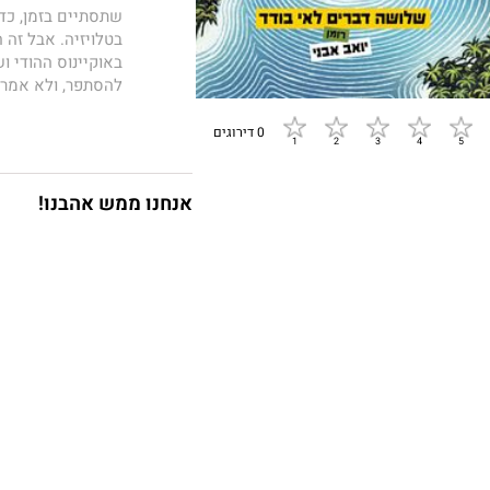
שתסתיים בזמן, כדי
בטלויזיה. אבל זה 
באוקיינוס ההודי ו
להסתפר, ולא אמרו
העיניים הכחולות ו
דברים לאי בודד
מש
0 דירוגים
המפגיש אותו, בין 
פרפרים נרגשים, ומ
לחזור הביתה בזמן?
אנחנו ממש אהבנו!
והאם יפסיק להרא
ומשעשעת, המטפלת 
ובאהבה ממבט ראשו