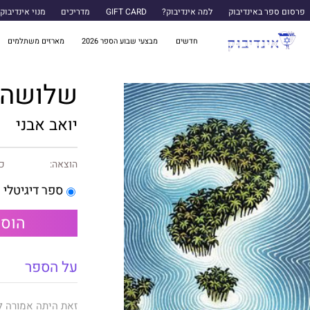
פרסום ספר באינדיבוק
למה אינדיבוק?
GIFT CARD
מדריכים
מנוי אינדיבוק
חדשים
מבצעי שבוע הספר 2026
מארזים משתלמים
שלושה ד
יואב אבני
הוצאה:
כנ
ספר דיגיטלי
הוספ
על הספר
זאת היתה אמורה לה