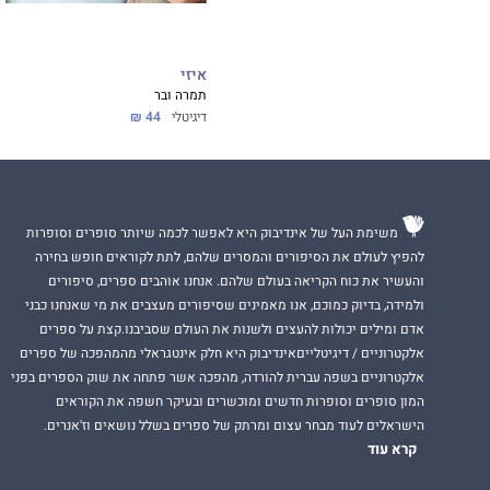
איזי
תמרה ובר
דיגיטלי
44 ₪
משימת העל של אינדיבוק היא לאפשר לכמה שיותר סופרים וסופרות
להפיץ לעולם את הסיפורים והמסרים שלהם, לתת לקוראים חופש בחירה
והעשיר את כוח הקריאה בעולם שלהם. אנחנו אוהבים ספרים, סיפורים
ולמידה, בדיוק כמוכם, אנו מאמינים שסיפורים מעצבים את מי שאנחנו כבני
אדם ומילים יכולות להעצים ולשנות את העולם שסביבנו.קצת על ספרים
אלקטרוניים / דיגיטלייםאינדיבוק היא חלק אינטגראלי מהמהפכה של ספרים
אלקטרוניים בשפה עברית להורדה, מהפכה אשר פתחה את שוק הספרים בפני
המון סופרים וסופרות חדשים ומוכשרים ובעיקר חשפה את הקוראים
הישראלים לעוד מבחר עצום ומרתק של ספרים בשלל נושאים וז'אנרים.
קרא עוד