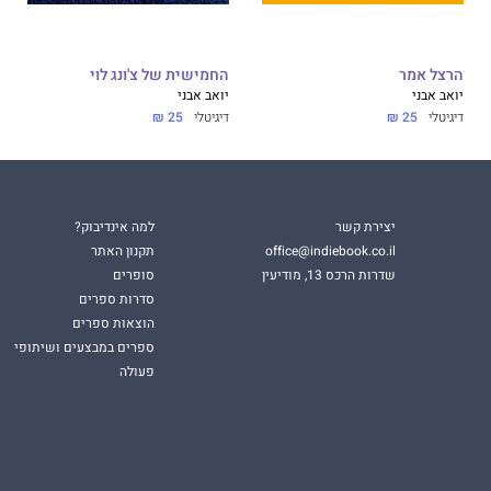
הרצל אמר
החמישית של צ'ונג לוי
יואב אבני
יואב אבני
דיגיטלי
25 ₪
דיגיטלי
25 ₪
יצירת קשר
למה אינדיבוק?
office@indiebook.co.il
תקנון האתר
שדרות הרכס 13, מודיעין
סופרים
סדרות ספרים
הוצאות ספרים
ספרים במבצעים ושיתופי
פעולה