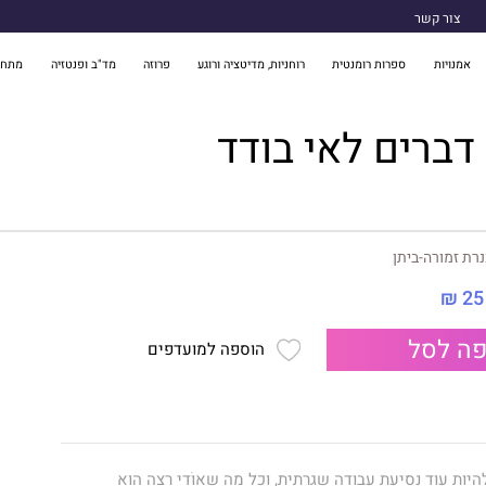
צור קשר
אמנויות
ספרות רומנטית
רוחניות, מדיטציה ורוגע
פרוזה
מד"ב ופנטזיה
מתח 
ברים לאי בודד
רת זמורה-ביתן
25 ₪
ה לסל
הוספה למועדפים
יות עוד נסיעת עבודה שגרתית, וכל מה שאוֹדִי רצה הוא