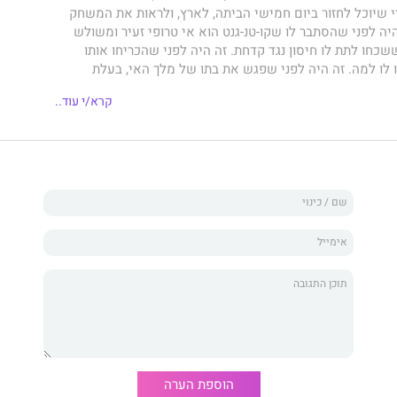
 שיוכל לחזור ביום חמישי הביתה, לארץ, ולראות את המשחק
היה לפני שהסתבר לו שקו-טנ-גנט הוא אי טרופי זעיר ומשולש
ששכחו לתת לו חיסון נגד קדחת. זה היה לפני שהכריחו אותו
 לו למה. זה היה לפני שפגש את בתו של מלך האי, בעלת
המלוכסנות, וגילה שהוא יכול לרצות גם דברים אחרים.
שלושה
קרא/י עוד..
לח את אוֹדִי, שכיר היי-טק מודאג וציני, למסע מריר-מתוק,
השאר, עם מורה קונג-פו קשיש ושרירי, צב אחד, מאות אלפי
ערכת מחשוב רגישה לקור וחובבת מונטי פייתון. האם יצליח אוֹדִי
 ללמוד קונג-פו ביומיים? לתמרן את תיאורית הכאוס לטובתו?
ות כל כך מודאג?
שלושה דברים לאי בודד
הוא יצירה חכמה
בהומור מושחז בטיולים במזרח, בשחרור מכבלי ההיי-טק
ן.
הוספת הערה