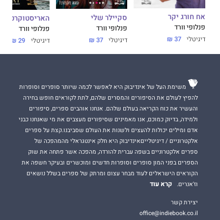
אח חורג יקר
סקיילר שלי
האריסטוקרט
פנלופי וורד
פנלופי וורד
פנלופי וורד
דיגיטלי
37 ₪
דיגיטלי
37 ₪
דיגיטלי
29 ₪
37 ₪
משימת העל של אינדיבוק היא לאפשר לכמה שיותר סופרים וסופרות
להפיץ לעולם את הסיפורים והמסרים שלהם, לתת לקוראים חופש בחירה
והעשיר את כוח הקריאה בעולם שלהם. אנחנו אוהבים ספרים, סיפורים
ולמידה, בדיוק כמוכם, אנו מאמינים שסיפורים מעצבים את מי שאנחנו כבני
אדם ומילים יכולות להעצים ולשנות את העולם שסביבנו.קצת על ספרים
אלקטרוניים / דיגיטלייםאינדיבוק היא חלק אינטגראלי מהמהפכה של
ספרים אלקטרוניים בשפה עברית להורדה, מהפכה אשר פתחה את שוק
הספרים בפני המון סופרים וסופרות חדשים ומוכשרים ובעיקר חשפה את
הקוראים הישראלים לעוד מבחר עצום ומרתק של ספרים בשלל נושאים
קרא עוד
וז'אנרים.
יצירת קשר
office@indiebook.co.il