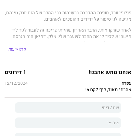
פנלופי וורד, סופרת המככבת ברשימות רבי המכר של הניו יורק טיימס,
מגישה לנו סיפור על ידידים ההופכים לאוהבים.
לאחר שזרקו אותי, הדבר האחרון שהייתי צריכה זה לעבור לגור ליד
מישהו שיזכיר לי את החבר לשעבר שלי, אלק. דמיאן היה הגרסה
השווה יותר של האקס שלי.
קרא/י עוד..
לשכן, שכיניתי "אומן עצבני", היו שני כלבים עצומים שהנביחות
שלהם הדירו שינה מעיניי.
הוא לא רצה שום קשר אליי, או לפחות זה מה שחשבתי, עד שלילה
אנחנו ממש אהבנו!
1 דירוגים
אחד שמעתי צחוק שהגיע דרך מה שנראה כמו חור בקיר חדר השינה
שלי.
עפרה
12/12/2024
אהבתי מאוד, כיף לקרוא!
דמיאן האזין לכל מפגשי הטיפול הטלפוניים שלי עם המטפלת שלי.
כעת, השכן הסקסי, האומן העצבני, ידע את כל סודותיי הכמוסים
ביותר.
התחלנו לדבר. הוא נתן לי כמה טיפים להתמודדות עם הפרידה שלי,
וזה עזר לי להתאושש ממנה מעט. דמיאן הפך לידיד טוב שלי, אבל
הוא הבהיר שלא יכול להיות בינינו שום דבר מעבר לידידות.