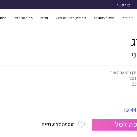
צור קשר
אמנויות
ספרות רומנטית
רוחניות, מדיטציה ורוגע
פרוזה
מד"ב ופנטזיה
מתח 
ג
י
דן הוצאה לאור
201
23
44 ₪
ה לסל
הוספה למועדפים