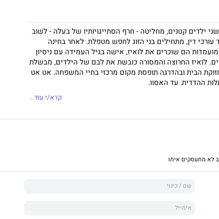
י ילדים קטנים, מחליטה - חרף הסתייגויותיו של בעלה - לשוב
עורכי דין, מתחילים בני הזוג לחפש מטפלת. לאחר בחינה
ועמדות הם שוכרים את לואיז, אישה בגיל העמידה עם ניסיון
ים. לואיז החרוצה והמסורה כובשת את לבם של הילדים, מבשלת
זוקת הבית ובהדרגה תופסת מקום מרכזי בחיי המשפחה. אט אט
ות ההדדית, עד האסון.
ויק מצליחה
לֵילָה סְלימאני
לכונן מתח מכשף כבר מהעמודים
קרא/י עוד..
דמותו של הזוג הצעיר והמטפלת הולכת ומתגלה תקופתנו, על
יני אהבה וחינוך, יחסי כוח וממון, דעות קדומות ותרבות.
זכה בפרס גונקור היוקרתי לשנת 2016 והפך לרב–המכר הגדול ביותר
מכר במאות אלפי עותקים.
ב לא מתעסקים איתו
נולדה ב-1981 בעיר רבּאט שבמרוקו. ב-1999 עקרה לפריז למטרות
 חיה ועובדת בה. זהו ספרה הראשון הרואה אור בעברית.
פדת, בקצב של מותחן עוצר נשימה, לֵילָה סְלימאני כתבה רומן
 החברה שלנו, על סתירותיה ותעלומותיה... ברגע הזה אוחזת
ואר שלנו ואינה מרפה עוד. באותה מידה גם הקורא, מרגע