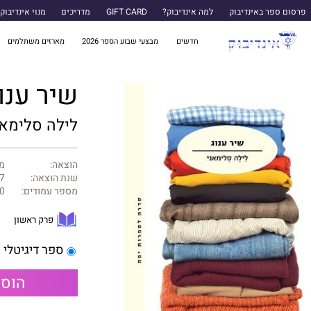
פרסום ספר באינדיבוק
למה אינדיבוק?
GIFT CARD
מדריכים
מנוי אינדיבוק
חדשים
מבצעי שבוע הספר 2026
מארזים משתלמים
שיר ענו
לילה סלימאנ
הוצאה:
מו
שנת הוצאה:
7
מספר עמודים:
0
פרק ראשון
ספר דיגיטלי
הוספ