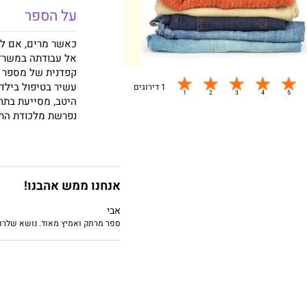
על הספר
כאשר מרים, אם לשנ
אל עבודתה במשרד 
קפדנית של מספר מ
עשיר בטיפול בילד
1 דירוגים
היטב, מסייעת בתח
נפרשת מלכודת התל
בסגנונה החד והמד
הראשונים. מבעד ל
מושגיה וערכיה בעני
אנחנו ממש אהבנו!
שיר ענוג
בצרפת בשנה זו. הוא תורגם ל-36 שפות ונ
אבי
ספר מרתק ואמיץ מאוד. נושא שלרו
לֵילָה סְלימאני
לימודים ומאז היא
"בלשון ישירה ומוק
רב–עוצמה החושף את
הסופרת ביד או בצו