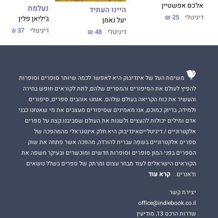
אלכס אפשטיין
נעלמת
היינו העתיד
דיגיטלי
25 ₪
ג'יליאן פלין
יעל נאמן
דיגיטלי
37 ₪
דיגיטלי
48 ₪
משימת העל של אינדיבוק היא לאפשר לכמה שיותר סופרים וסופרות
להפיץ לעולם את הסיפורים והמסרים שלהם, לתת לקוראים חופש בחירה
והעשיר את כוח הקריאה בעולם שלהם. אנחנו אוהבים ספרים, סיפורים
ולמידה, בדיוק כמוכם, אנו מאמינים שסיפורים מעצבים את מי שאנחנו כבני
אדם ומילים יכולות להעצים ולשנות את העולם שסביבנו.קצת על ספרים
אלקטרוניים / דיגיטלייםאינדיבוק היא חלק אינטגראלי מהמהפכה של
ספרים אלקטרוניים בשפה עברית להורדה, מהפכה אשר פתחה את שוק
הספרים בפני המון סופרים וסופרות חדשים ומוכשרים ובעיקר חשפה את
הקוראים הישראלים לעוד מבחר עצום ומרתק של ספרים בשלל נושאים
קרא עוד
וז'אנרים.
יצירת קשר
office@indiebook.co.il
שדרות הרכס 13, מודיעין