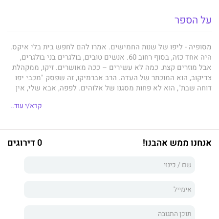
על הספר
מסופיה - ליפו של שנות החמישים. אמרו להם לחפש בית בלי איקס.
היה אחד כזה, בסוף רחוב 60. אנשים טובים, בולגרים בני בולגרים,
אבל מוזרים קצת. כמה לא עשירים – ככה מאושרים. זיקו, ממקהלת
צדיקוב, הוא המוכתר של העדה. הרב אברמיקו, זה שפסק "מכבי יפו
דוחה שבת", הוא לא פחות מסגנו של אלוהים. לפפה, אבא שלי, אין
שום תואר. הוא פועל פשוט בשוק וזמיר אמיתי, אבל מ"אַבְרֶה טוּ
קרא/י עוד..
פּוּאֶרְטָה סֵרָדָה" אין פרנסה. אמא שולחת אותי למכולת של אנטון
הנוצרי. לי הוא עדיין מוכר קצ'קבל בהקפה. והשכנה אמל לא פותחת
את דלת הטורקיז. גם לרגינה הרומנייה, בעלת ציפורני הדם, אין טבעת
על האצבע, אבל יש לה מישהו חצי מליין. ככה אומרים.
אנחנו ממש אהבנו!
0 דירוגים
משפחת לוי מתפרקת. פפה הלך בחושך של לפנות בוקר. את אמא,
הכובסת הכי טובה, לקחו באמבולנס לדונולו. יחד עם אסתריקה, אחותי
הגדולה, שנפלה ונחבלה, ואפילו גרגירי הפלפל השחור שסבתא סטלה
פיזרה סביב אפה לא הצליחו להעירה. ואני, שריקה, מייד אין
ג'באלייה, הועברתי לצפון תל אביב וקיבלתי הורים חדשים. שיכנוזים.
מבוגרים. ודוסים. לא מצא חן בעיניהם שאני רוצה להיות זמרת, אפילו
שידעתי שדווקא את החלום הזה לעולם לא אוכל להגשים. בגלל