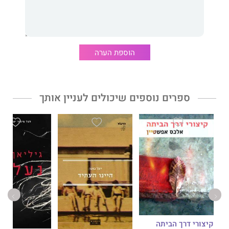
השי"ן שלי, שנשמעת כמו סמ"ך. לא כשאני מדברת, רק כשאני שרה.
זה מוּלד. ואני אוהבת לשיר. מדי יום ביומו אני מתאמנת בקפיצה
בחבל ושרה, "סירלי טמפל קופצת ככה". לקות מעצבנת. מה לא עשיתי
כדי להיפטר ממנה. ומה לא אעשה כדי לאתר מישהו ממשפחתי
הוספת הערה
האבודה.
"אבל אני ממש לא מעניינת," הבהרתי לחמוטל, צעירה מהגליל
שעקרה לעיר הגדולה והמדכדכת וביקשה ממני לשחזר באוזניה את
קורותי. חלום חייה הוא לכתוב ספר. רק מתוך בדידות מוכחשת בחשתי
ספרים נוספים שיכולים לעניין אותך
לי טורקי חזק ומר וסיפרתי לה שדם זה לא מיץ עגבניות ושמיץ
עגבניות לעולם לא ייהפך לדם. בלאדינו זה נשמע הרבה יותר עסיסי.
זה היה אחד מפתגמי הזהב של פפה. האם הזהיר אותי מפני הורות
שלא נובעת מהרחם? האם טעה?
סמדר שיר-סידי
, סופרת ועיתונאית, כתבה מאות שירים וספרים
לילדים ולנוער ("איפה העוגה", סדרת "גלי" ו"העשירי", זוכה פרס
אקו"ם שתורגם לאנגלית ולסינית) ורומנים מצליחים ("כתם לידה",
"שירת מרים" ו"אמא, תחייכי!"). נשואה לבולגרי בן בולגרים, מתרוצצת
בין הקוליקוס בלאנקוס של נכדיה. השיא שלה זה פלפלים ממולאים.
קיצורי דרך הביתה