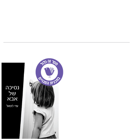
איתי קליין, מהנד
לילה רצופה ולקום 