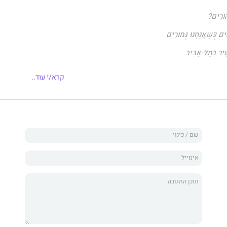
הוֹרִים?
ם כְּשֶׁאֲנַחְנוּ גְּמוּרִים
ִיר בְּתֵל-אָבִיב
ְפִיתּוּחַ תַּחְבִּיב,
קרא/י עוד..
יתּוּלִים וְעִם צְרָחוֹת,
ים, לִשְׁטוֹף מֵאָה צַלָּחוֹת...
ָּרִים
ּ הַרְבֵּה יוֹתֵר מְאוּשָּׁרִים,
וֹק שֶׁבַּפַּעַם הָרִאשׁוֹנָה צוֹעֵד קָדִימָה
מֵר, "אֲנִי אוֹהֵב אוֹתָךְ, אִימָּא!"?
ם כָּל הִרְהוּרֵי הַחֲרָטָה,
וּא עָשָׂה פִּיפִּי בַּמִּיטָּה".