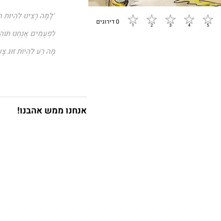
"לָמָּה רָצִינוּ לִהְיוֹת 
0 דירוגים
לִפְעָמִים אֲנַחְנוּ תּוֹהִי
מָה רַע לִהְיוֹת זוּג צָע
עִם זְמַן לְחוּפְשָׁה אוֹ ל
בְּלִי לְהִתְעַסֵּק עִם חִ
בְּלִי לֶאֱסוֹף צַעֲצוּעִ
אנחנו ממש אהבנו!
וְאָז אֲנַחְנוּ לְפֶתַע נִזְכ
שֶׁעִם הַיְּלָדִים אֲנַחְנו
הֲרֵי מָה יִשְׁוֶוה לְתִינ
אוֹ לְיֶלֶד שֶׁסְּתָם אוֹ
וּבְדִיּוּק כְּשֶׁנֶּעֱלָמִי
הַקָּטָן בָּא וְאוֹמֵר שֶׁה