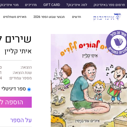
פרסום ספר באינדיבוק
למה אינדיבוק?
GIFT CARD
מדריכים
מנוי אינדיבוק
חדשים
מבצעי שבוע הספר 2026
מארזים משתלמים
שירים ל
איתי קליין
הוצאה:
ספ
שנת הוצאה:
1
מספר עמודים:
4
ספר דיגיטלי
הוספה ל
על הספר