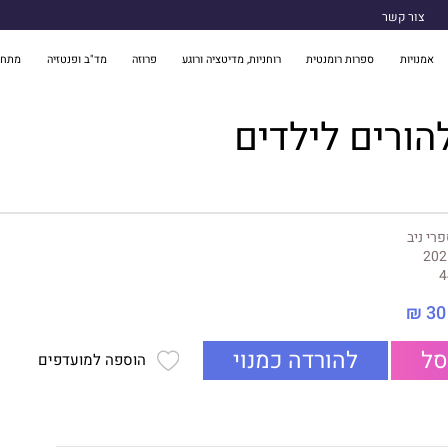
צור קשר
אמנויות
ספרות רומנטית
רוחניות, מדיטציה ורוגע
פרוזה
מד"ב ופנטזיה
מתח 
הורים לילדים
רי ניב
202
4
30 ₪
סל
להורדה כמנוי
הוספה למועדפים