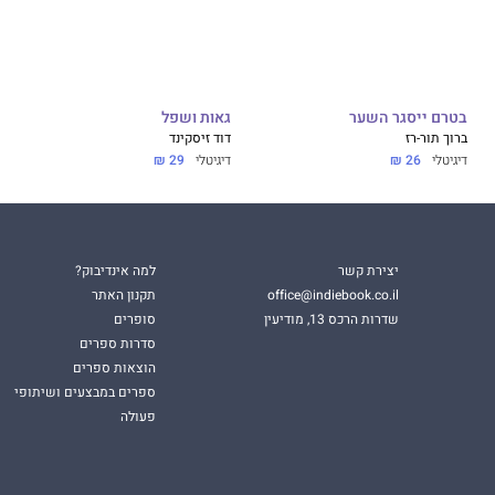
בטרם ייסגר השער
גאות ושפל
ברוך תור-רז
דוד זיסקינד
דיגיטלי
26 ₪
דיגיטלי
29 ₪
יצירת קשר
למה אינדיבוק?
office@indiebook.co.il
תקנון האתר
שדרות הרכס 13, מודיעין
סופרים
סדרות ספרים
הוצאות ספרים
ספרים במבצעים ושיתופי
פעולה