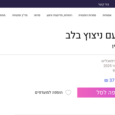
צור קשר
אמנויות
ספרות רומנטית
רוחניות, מדיטציה ורוגע
פרוזה
מד"ב ופנטזיה
מתח 
יפאבליש
 2025
9
37 ₪
ה לסל
הוספה למועדפים