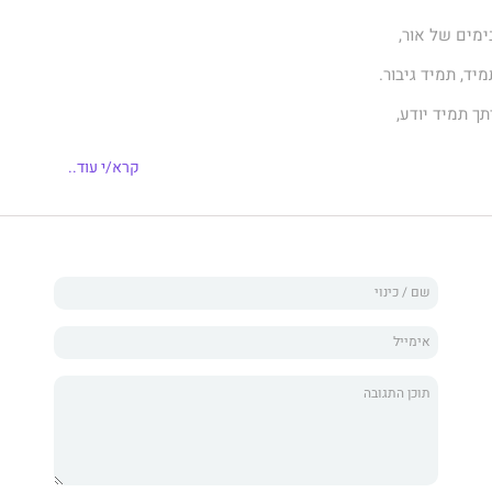
ימים של אור,
יד, תמיד גיבור.
ך תמיד יודע,
בר, גם רע"
קרא/י עוד..
שירים שהוא גם ספר ריפוי ומסרים.
במשפחה ובין החברות כמי שכותבת שירים וברכות,
ינה שירים מהלב.
ולם המדיטציה ואת "מהר באבא" (בסנסקריט "האב החומל"),
ור מהמלאכים ומהר באבא, שליח אלוהים.