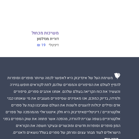
משיכות מכחול
דורית מנדלסון
דיגיטלי
19 ₪
משימת העל של אינדיבוק היא לאפשר לכמה שיותר סופרים וסופרות
להפיץ לעולם את הסיפורים והמסרים שלהם, לתת לקוראים חופש בחירה
והעשיר את כוח הקריאה בעולם שלהם. אנחנו אוהבים ספרים, סיפורים
ולמידה, בדיוק כמוכם, אנו מאמינים שסיפורים מעצבים את מי שאנחנו כבני
אדם ומילים יכולות להעצים ולשנות את העולם שסביבנו.קצת על ספרים
אלקטרוניים / דיגיטלייםאינדיבוק היא חלק אינטגראלי מהמהפכה של ספרים
אלקטרוניים בשפה עברית להורדה, מהפכה אשר פתחה את שוק הספרים בפני
המון סופרים וסופרות חדשים ומוכשרים ובעיקר חשפה את הקוראים
הישראלים לעוד מבחר עצום ומרתק של ספרים בשלל נושאים וז'אנרים.