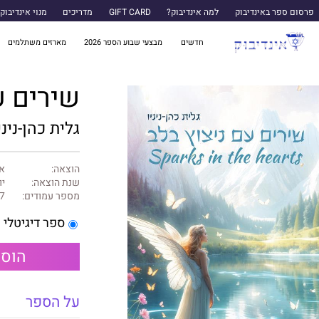
פרסום ספר באינדיבוק
למה אינדיבוק?
GIFT CARD
מדריכים
מנוי אינדיבוק
חדשים
מבצעי שבוע הספר 2026
מארזים משתלמים
שירים‭ ‬עם‭ ‬ניצוץ‭ ‬בלב‭ ‬
גלית‭ ‬כהן‭-‬ניניו
הוצאה:
א
שנת הוצאה:
יוני
מספר עמודים:
7
ספר דיגיטלי
הוספ
על הספר