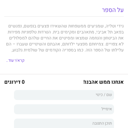
על הספר
גידי וטליה, שמגיעים ממשפחות שהשאירו פצעים בנפשם, נפגשים
בפאב תל אביבי, מתאהבים ומקימים בית. הטרדות טלפוניות מפירות
את הביטחון והנחמה שמצאו ומסיטים את החיים שלהם למסלולים
לא צפויים. צמיחתם מפצעי ילדותם, אהבתם והשינויים שעברו – הם
עלילתו של הספר הזה. כמו בספריה הקודמים של שולמית גלבוע,
המיתולוגיה הישראלית מפורקת והתא המשפחתי הוא זירת
קרא/י עוד..
ההתרחשות, מיקרוקוסמוס של הוויה.
אנחנו ממש אהבנו!
0 דירוגים