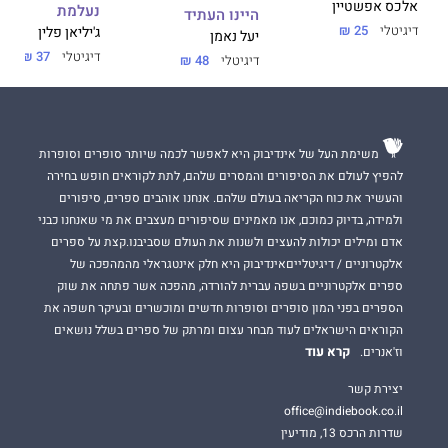
אלכס אפשטיין
נעלמת
היינו העתיד
דיגיטלי
25 ₪
ג'יליאן פלין
יעל נאמן
דיגיטלי
37 ₪
דיגיטלי
48 ₪
משימת העל של אינדיבוק היא לאפשר לכמה שיותר סופרים וסופרות
להפיץ לעולם את הסיפורים והמסרים שלהם, לתת לקוראים חופש בחירה
והעשיר את כוח הקריאה בעולם שלהם. אנחנו אוהבים ספרים, סיפורים
ולמידה, בדיוק כמוכם, אנו מאמינים שסיפורים מעצבים את מי שאנחנו כבני
אדם ומילים יכולות להעצים ולשנות את העולם שסביבנו.קצת על ספרים
אלקטרוניים / דיגיטלייםאינדיבוק היא חלק אינטגראלי מהמהפכה של
ספרים אלקטרוניים בשפה עברית להורדה, מהפכה אשר פתחה את שוק
הספרים בפני המון סופרים וסופרות חדשים ומוכשרים ובעיקר חשפה את
הקוראים הישראלים לעוד מבחר עצום ומרתק של ספרים בשלל נושאים
קרא עוד
וז'אנרים.
יצירת קשר
office@indiebook.co.il
שדרות הרכס 13, מודיעין